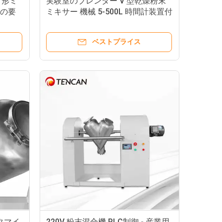
 形ミ
実験室のブレンダー V 型乾燥粉末
たの要
ミキサー 機械 5-500L 時間計装置付
き
ベストプライス
タマイ
220V 粉末混合機 PLC制御 - 産業用