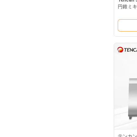
円錐ミキ
ギー消
テンカン