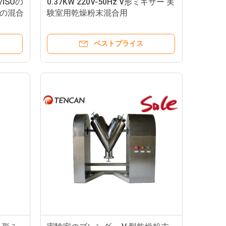
ISOの
0.37KW 220V-50Hz V形ミキサー 実
の混合
験室用乾燥粉末混合用
ベストプライス