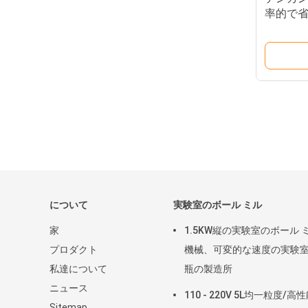
率的で省
業用
について
実験室のボール ミル
家
1.5KW縦の実験室のボール 
プロダクト
機械、可変的な速度の実験
私達について
瓶の製造所
ニュース
110 - 220V 5L均一粒度/高
Sitemap