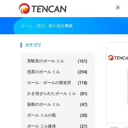
家
ホーム
製品
粉の混合機械
カテゴリ
実験室のボール ミル
(161)
惑星のボール ミル
(294)
ロール・ボールの製造所
(118)
かき混ぜられたボール ミル
(81)
振動のボール ミル
(47)
ボール ミルの瓶
(35)
ボール ミル媒体
(21)