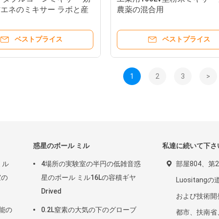
エネのミキサー ラボと産
農薬の混合用
ベストプライス
ベストプライス
1
2
3
>
惑星のボール ミル
私達に続いて下さ
ミル
4場所の実験室の半円の低雑音惑
部屋804、第2
室の
星のボール ミル16Lの容積ギヤ
Luositan
Drived
および技術開
性能の
0.2L窒素の大気の下のグローブ
都市、扶南省