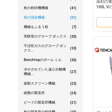
薬剤の
100L
粉の粉砕機機械
(41)
粉の混合機械
(31)
機械をふるう粉
(7)
実験室のグローブ ボックス
(30)
不活性ガスのグローブ ボッ
(33)
クス...
Benchtopのボール ミル
(30)
冷やされていた遠心分離機
(27)
機械...
振動スクリーン機械
(23)
細胞の製造所
(24)
ビードの製造所機械
(21)
粉の製造所の粉砕機