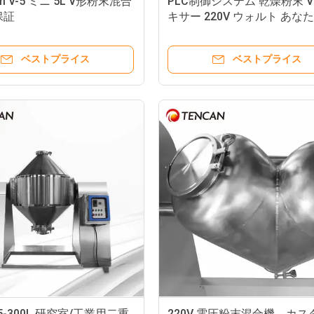
pm V-5 ミニ 5L V形粉末混合
PLC制御システム 乾燥粉末 V
保証
キサー 220V ウォルト あな
求のために
ベストプライス
ベストプライス
n 5-300L 研究室/工業用二重
220V 電圧粉末混合機、カス