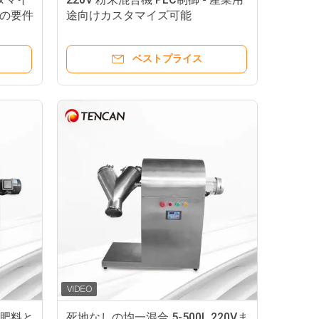
の要件
途向けカスタマイズ可能
ベストプライス
 肥料と
死地なしの均一混合 5-500L 220Vま