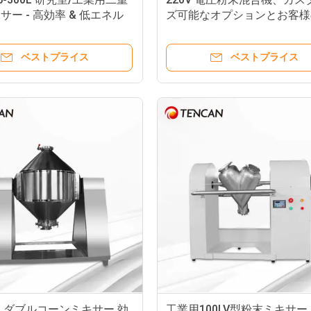
サー - 高効率 & 低エネル
ズ可能なオプションとお客様
費
に合わせたPLC制御システム
ベストプライス
ベストプライス
 ダブルコーンミキサー 効
工業用100LV型粉末ミキサー