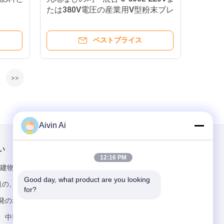
たは380V電圧の産業用V型粉末ブレ
ンド
ベストプライス
>>
Aivin Ai
い
メールでお問い合わせ
12:16 PM
建物、No.68
Good day, what product are you looking 
gの道の、経済的で
for?
発の地帯、長沙
、中華人民共和