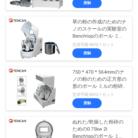
達
接触
に
草の粉の作成のためのナ
つ
118
ノのスケールの実験室の
い
ロール・ボールの
Benchtopのボール ミル
6l
交渉可能 MOQ:1 セット
て
製造所
接触
工
750 * 470 * 564mmのナ
ノの粉のための正方形の
場
形のボール ミルの粉砕
81
旅
機の実験室4l
交渉可能 MOQ:1 セット
かき混ぜられたボ
接触
行
ール ミル
ぬれた/乾燥した粉砕の
品
ための0.75kw 2l
Benchtopのボール ミル