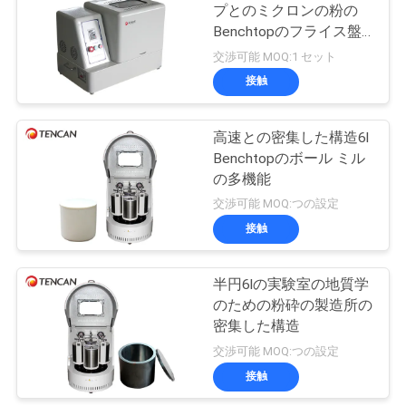
プとのミクロンの粉の
い
Benchtopのフライス盤2l
21
の正方形の形
交渉可能 MOQ:1 セット
接触
ニ
ボール ミル媒体
ュ
高速との密集した構造6l
Benchtopのボール ミル
ー
の多機能
ス
交渉可能 MOQ:つの設定
接触
41
BLOG
半円6lの実験室の地質学
粉の粉砕機機械
のための粉砕の製造所の
引
密集した構造
交渉可能 MOQ:つの設定
用
接触
を