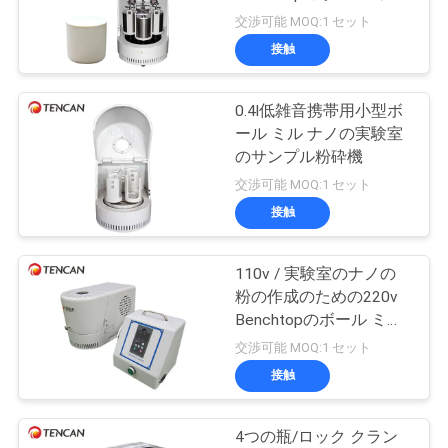
質
4の場所ギヤ ドライブ
交渉可能 MOQ:1 セット
管
接触
47
理
0.4l低雑音携帯用小型ボ
振動のボール ミル
ール ミル ナノの実験室
私
のサンプル粉砕機
交渉可能 MOQ:1 セット
達
接触
に
連
110v / 実験室のナノの
35
粉の作成のための220v
絡
Benchtopのボール ミル
ボール ミルの瓶
0.2lの高性能
交渉可能 MOQ:1 セット
し
接触
な
さ
4つの瓶/ロック クラン