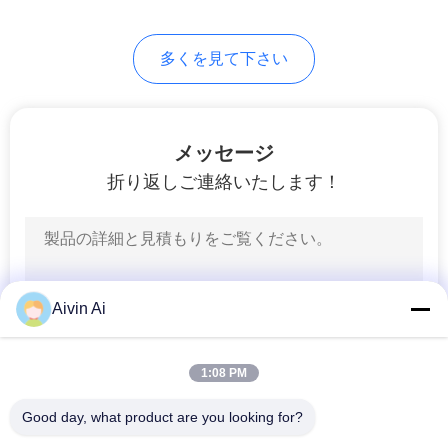
要
31
多くを見て下さい
求
粉の混合機械
し
な
メッセージ
折り返しご連絡いたします！
さ
い
7
地
機械をふるう粉
Aivin Ai
図
1:08 PM
プ
Good day, what product are you looking for?