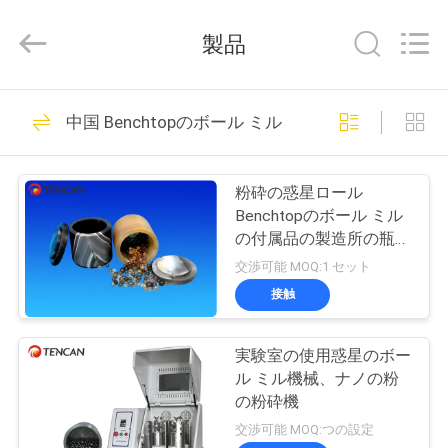
©
2018
-
製品
2026
Changsha
Tianchuang
Powder
家
163
Technology
Co.,
中国 Benchtopのボール ミル
Ltd.
実験室のボール ミ
All
Rights
Reserved.
プ
ル
粉砕の惑星ロール
ロ
Benchtopのボール ミル
の付属品の製造所の瓶お
ダ
よび球
交渉可能 MOQ:1 セット
ク
接触
301
ト
実験室の使用惑星のボー
惑星のボール ミル
ル ミル機械、ナノの粉
私
の粉砕機
交渉可能 MOQ:つの設定