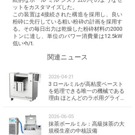
質
ットをカスタマイズした。
管
この装置は4接続された構造を採用し、良い
粉砕に先行している粗い粉砕の計画を採用す
理
る。その毎日出力は乾燥した粉砕材料の2000
トンに達し、単位のパワー消費量は12.5kW
低い•h/t.
私
関連ニュース
達
に
2026-04-21
連
3 ロールミルが高粘度ペースト
を処理できる唯一の機械である
絡
理由 ほとんどのラボ用グライン
ダーはプロの使用を拒否してい
し
ます
2026-06-05
な
抹茶ボールミル：高級抹茶の大
規模生産の中核設備
さ