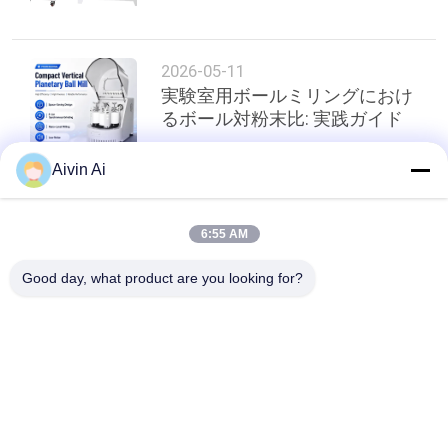
い
2026-05-11
実験室用ボールミリングにおけ
ニ
るボール対粉末比: 実践ガイド
ュ
Aivin Ai
ー
ス
トップ
6:55 AM
Good day, what product are you looking for?
BLOG
人気カテゴリ
すべて
引
実験室のボール ミル
惑星のボール ミル
用
を
ロール・ボールの製
かき混ぜられたボー