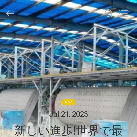
©
2018
-
2026
Changsha
Tianchuang
Powder
家
Technology
Co.,
Ltd.
All
Rights
Reserved.
プ
ロ
ダ
ク
ト
NEWS
Jul 21, 2023
私
新しい進歩!世界で最