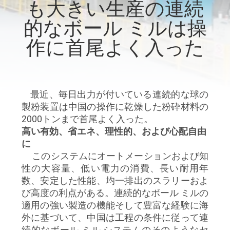
達
も大きい生産の連続
に
的なボール ミルは操
つ
作に首尾よく入った
い
て
最近、毎日出力が付いている連続的な球の
製粉装置は中国の操作に乾燥した粉砕材料の
工
2000トンまで首尾よく入った。
高い有効、省エネ、理性的、および心配自由
場
に
このシステムにオートメーションおよび知
旅
性の大容量、低い電力の消費、長い耐用年
行
数、安定した性能、均一排出のスラリーおよ
び高度の利点がある。連続的なボール ミルの
適用の強い製造の機能そして豊富な経験に海
品
外に基づいて、中国は工程の条件に従って連
続的なボール ミル システムのそのようなセ