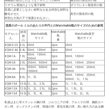
陶磁器の艶出しのようなアルミニウム材料
鋼玉石の製造所の瓶
リチウム電池のような電子材料
ポリウレタン製造所の瓶
容易に必要としなさい材料をかある特別な材料を
酸化させた
真空の製造所の瓶
特別な大気の下で保護されなさい。
惑星のボール ミルのあたりの半円とのMatchable瓶のサイズのための参照
総容
Matchable
モデルいい
Matchable瓶
Matchable真空
瓶
積
え。
サイズ
瓶のサイズ
量
（l）
XQM-0.2S
0.2L
50ml
2pcs
25ml
XQM-0.4A
0.4L
50ml、100ml
2pcs
50ml
50ml、100ml、
XQM-1A
1.0L
2pcs
50ml、100ml
250ml
XQM-2A
2.0L
250ml、500ml
2pcs
50ml、100ml、250ml
250ml、500ml、
50ml、100ml、250ml、
XQM-4A
4.0L
2pcs
1000ml
500ml
50ml、100ml、250ml、
1L、2L
XQM-8A
8.0L
2pcs
500ml、1L、1.5L
XQM-10A
10.0L
1L、2L、2.5L
2pcs
1L、1.5L、2L
XQM-12A
12.0L
1L、2L、2.5L、3L
2pcs
1L、1.5L、2L
XQM-16A
16.0L
2L、3L、4L
2pcs
1L、1.5L、2L、3L
私達はまた等ステンレス鋼の球、ジルコニアの球、アルミナの球、鋼鉄カー
ボン球、タングステンの球、瑪瑙の球、窒化珪素の球、高い耐久力のある鋼