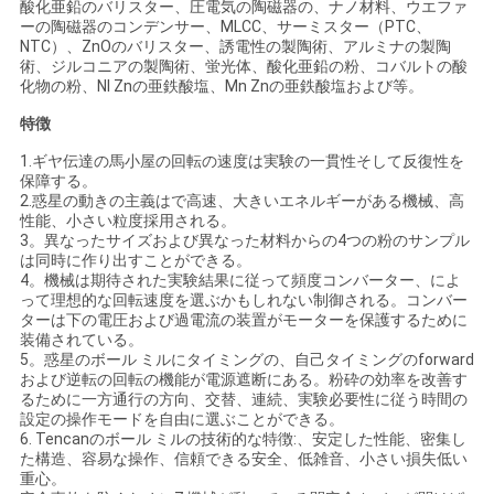
酸化亜鉛のバリスター、圧電気の陶磁器の、ナノ材料、ウエファ
要
ーの陶磁器のコンデンサー、MLCC、サーミスター（PTC、
NTC）、ZnOのバリスター、誘電性の製陶術、アルミナの製陶
術、ジルコニアの製陶術、蛍光体、酸化亜鉛の粉、コバルトの酸
求
化物の粉、NI Znの亜鉄酸塩、Mn Znの亜鉄酸塩および等。
し
特徴
な
1.ギヤ伝達の馬小屋の回転の速度は実験の一貫性そして反復性を
保障する。
さ
2.惑星の動きの主義はで高速、大きいエネルギーがある機械、高
性能、小さい粒度採用される。
3。異なったサイズおよび異なった材料からの4つの粉のサンプル
い
は同時に作り出すことができる。
4。機械は期待された実験結果に従って頻度コンバーター、によ
って理想的な回転速度を選ぶかもしれない制御される。コンバー
地
ターは下の電圧および過電流の装置がモーターを保護するために
装備されている。
5。惑星のボール ミルにタイミングの、自己タイミングのforward
図
および逆転の回転の機能が電源遮断にある。粉砕の効率を改善す
るために一方通行の方向、交替、連続、実験必要性に従う時間の
設定の操作モードを自由に選ぶことができる。
6. Tencanのボール ミルの技術的な特徴:、安定した性能、密集し
プ
た構造、容易な操作、信頼できる安全、低雑音、小さい損失低い
重心。