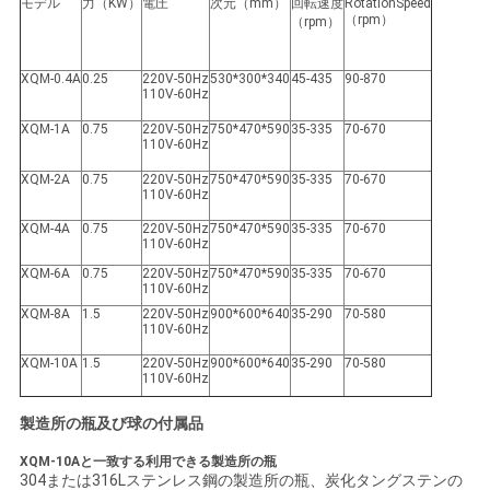
モデル
力（KW）
電圧
次元（mm）
回転速度
RotationSpeed
（rpm）
（rpm）
XQM-0.4A
0.25
220V-50Hz
530*300*340
45-435
90-870
110V-60Hz
XQM-1A
0.75
220V-50Hz
750*470*590
35-335
70-670
110V-60Hz
XQM-2A
0.75
220V-50Hz
750*470*590
35-335
70-670
110V-60Hz
XQM-4A
0.75
220V-50Hz
750*470*590
35-335
70-670
110V-60Hz
XQM-6A
0.75
220V-50Hz
750*470*590
35-335
70-670
110V-60Hz
XQM-8A
1.5
220V-50Hz
900*600*640
35-290
70-580
110V-60Hz
XQM-10A
1.5
220V-50Hz
900*600*640
35-290
70-580
110V-60Hz
製造所の瓶及び球の付属品
XQM-10Aと一致する利用できる製造所の瓶
304または316Lステンレス鋼の製造所の瓶、炭化タングステンの