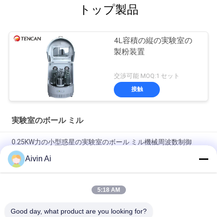
トップ製品
4L容積の縦の実験室の
製粉装置
交渉可能 MOQ:1 セット
接触
実験室のボール ミル
0.25KW力の小型惑星の実験室のボール ミル機械周波数制御
Aivin Ai
ナノの粉の実験室の粉砕機機械、実験室スケールのボール ミル
の長い耐用年数
5:18 AM
セリウムISOの縦および移動可能な実験室の粉砕の製造所、実験
室の粉砕の製造所
Good day, what product are you looking for?