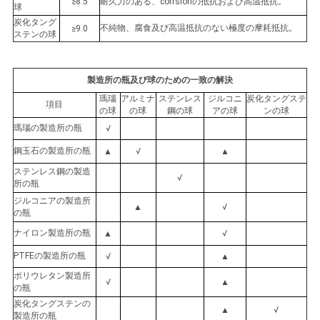
≥8.5
耐久力のある、corrsionの抵抗および高温抵抗。
球
炭化タング
不純物、腐食及び高温抵抗のない極度の摩耗抵抗。
≥9.0
ステンの球
製造所の瓶及び球のための一致の解決
瑪瑙
アルミナ
ステンレス
ジルコニ
炭化タングステ
項目
の球
の球
鋼の球
アの球
ンの球
瑪瑙の製造所の瓶
√
鋼玉石の製造所の瓶
▲
√
▲
ステンレス鋼の製造
√
所の瓶
ジルコニアの製造所
▲
√
の瓶
ナイロン製造所の瓶
▲
√
PTFEの製造所の瓶
√
▲
ポリウレタン製造所
√
▲
の瓶
炭化タングステンの
▲
√
製造所の瓶