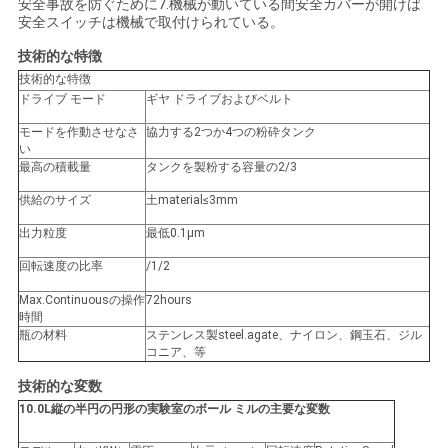
ラ
安全事故を防ぐために7.機械が動いている間安全カバーが開けば
安全スイッチは機械で取付けられている。
イ
技術的な特徴
バ
技術的な特徴
ドライブ モード
ギヤ ドライブおよびベルト
シ
モードを作動させなさ
協力する2つか4つの粉砕タンク
い
ー
最高の積載量
タンクを製粉する容量の2/3
ポ
供給のサイズ
土material≤3mm
リ
出力粒度
最低0.1μm
回転速度の比率
/1/2
シ
Max.Continuousの操作
72hours
ー
時間
瓶の材料
ステンレス製steel.agate、ナイロン、鋼玉石、ジル
コニア、等
技術的な変数
10.0L縦の半円の円形の実験室のボール ミルの主要な変数