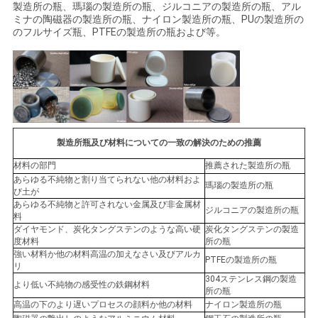
製造所の瓶、瑪瑙の製造所の瓶、ジルコニアの製造所の瓶、アル
ミナの陶磁器の製造所の瓶、ナイロン製造所の瓶、PUの製造所の
のフルサイズ瓶、PTFEの製造所の瓶および等。
製造所瓶及び材料についての一致の解決のための推薦
材料の部門
推薦された製造所の瓶
あらゆる不純物と割り当てられない他の材料およ
瑪瑙の製造所の瓶
び土が
あらゆる不純物と許可されない金属及び非金属材
ジルコニアの製造所の瓶
料
ダイヤモンド、炭化タングステンのような高い硬
炭化タングステンの製造
度材料
所の瓶
強い材料か他の材料高温の加えなさい及びアルカ
PTFEの製造所の瓶
リ
304ステンレス鋼の製造
より低い不純物の感受性の鉄鋼材料
所の瓶
高温の下のより遅いプロセスの顔料か他の材料
ナイロン製造所の瓶