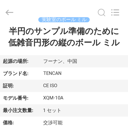
©
2018
-
2026
Changsha
実験室のボール ミル
Tianchuang
Powder
半円のサンプル準備のために
家
Technology
Co.,
Ltd.
低雑音円形の縦のボール ミル
All
Rights
Reserved.
プ
ロ
起源の場所:
フーナン、中国
ダ
TENCAN
ブランド名:
ク
CE ISO
証明:
ト
XQM-10A
モデル番号:
最小注文数量:
1 セット
私
価格:
交渉可能