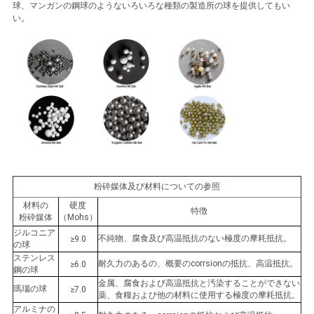
球、マンガンの鋼球のようないろいろな種類の製造所の球を提供してもい
い。
粉砕媒体及び材料についての参照
材料の
硬度
特徴
粉砕媒体
（Mohs）
ジルコニア
不純物、腐食及び高温抵抗のない極度の摩耗抵抗。
≥9.0
の球
ステンレス
耐久力のあるの、概要のcorrsionの抵抗、高温抵抗。
≥6.0
鋼の球
金属、腐食および高温抵抗と汚染することができない
瑪瑙の球
≥7.0
薬、食糧および他の材料に使用する極度の摩耗抵抗。
アルミナの