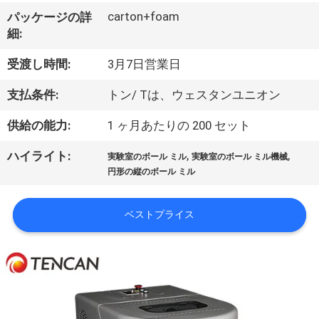
達
carton+foam
パッケージの詳
に
細:
つ
受渡し時間:
3月7日営業日
い
支払条件:
トン/ Tは、ウェスタンユニオン
て
供給の能力:
1 ヶ月あたりの 200 セット
,
,
ハイライト:
工
実験室のボール ミル
実験室のボール ミル機械
円形の縦のボール ミル
場
旅
ベストプライス
行
品