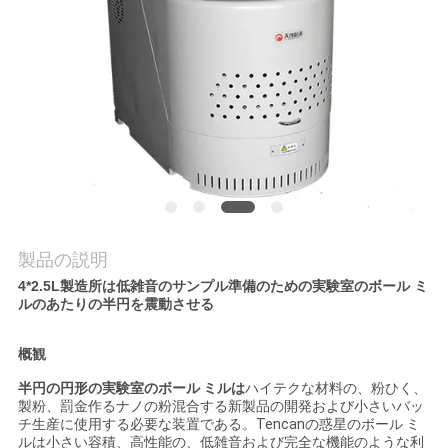
質
管
理
私
達
に
製品の説明
連
4*2.5L製造所は低雑音のサンプル準備のための実験室のボール ミ
ルのあたりの半円を震動させる
絡
し
概観
半円の円形の実験室のボール ミルは
ハイテクな材料の、粉ひく、
な
製粉、罰金作るナノの粉混合する新製品の開発および小さいバッ
チ生産に使用する必要な装置である。Tencanの惑星のボール ミ
さ
ルは小さい容積、高性能の、低雑音および完全な機能のような利