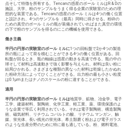
点そして特徴を所有する。Tencanの惑星のボール ミルはR & Dの
い
施設、大学、粉のサンプルをうまく得る企業の実験室のための理
想的な装置である。Tencanの惑星のボール ミルは4つの働く位置
と設計され、4つのサンプルを（最高）同時に得させる。粉砕の
ための真空のボール ミルの瓶が装備されていればまた真空の環境
ニ
の下で粉のサンプルを得るのにこの機械を使用できる。
ュ
働き主義
半円の円形の実験室のボール ミルに
1つの回転盤で2か4つの製造
ー
所の瓶によって荷を積むことができる4つの働く位置がある。回
転盤が回るとき、瓶の軸線は惑星の動きを高速で作る、瓶の中の
ス
球そして材料は高速動きで強く影響を与えられ、材料は良い粉に
結局ひかれる。さまざまな種類の異なった材料は乾燥したかぬれ
た粉砕方法によってひくことができる。出力粉の最も小さい粒度
は0.1μmまたはナノのスケールの粉に達することができる。
BLOG
適用
半円の円形の実験室のボール ミルは
地質学、鉱物、冶金学、電子
引
工学、建築材料、製陶術、化学工業、軽工業、薬、環境保護のよ
うな企業で等広く利用されている。それは電子製陶術、構造製陶
用
術、磁気材料、リチウム コバルトの酸、リチウム マンガン、触
媒、蛍光体、長い残光の蛍光体、希土類磨く粉および電子ガラス
を
のような生産分野のために特に最も適している。粉、燃料電池、