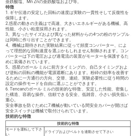
亜鉄酸塩、Mn Znの亜鉄酸塩および等。
要
特徴
1. ギヤ伝達の安定した回転の速度は実験の一貫性そして反復性を
保障します。
求
2.惑星の動きの主義はで高速、大きいエネルギーがある機械、高
性能、小さい粒度採用されます。
し
3。異なったサイズおよび異なった材料からの4つの粉のサンプル
は同時に作り出すことができます。
な
4。機械は期待された実験結果に従って頻度コンバーター、によ
って理想的な回転速度を選ぶかもしれません制御されます。コン
さ
バーターは下の電圧および過電流の装置がモーターを保護するた
めに装備されています。
い
5。惑星のボール ミルに前方タイミングの、自己タイミングおよ
び逆転の回転の機能が電源遮断にあります。粉砕の効率を改善す
るために一方通行の方向、交替、連続、実験必要性に従う時間の
設定の操作モードを自由に選ぶことができます。
地
6. Tencanのボール ミルの技術的な特徴:、安定した性能、密集し
た構造、容易な操作、信頼できる安全、低雑音、小さい損失低い
重心。
図
安全事故を防ぐために7.機械が動いている間安全カバーが開けば
安全スイッチは機械で取付けられています。
技術的な特徴
プ
技術的な特徴
モードを運転して下さ
ドライブおよびベルトを連動させて下さい
い