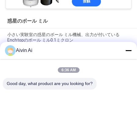
接触
惑星のボール ミル
小さい実験室の惑星のボール ミル機械、出力が付いている
Enchtopのボール ミル0.1ミクロン
Aivin Ai
小型サイズの長い生命時間実験室の220V電源が付いている惑星
のボール ミル
6:36 AM
耐久の小型の惑星のマイクロ製造所機械90-870 Rpmは速度を回
します
Good day, what product are you looking for?
人気カテゴリ
すべて
実験室のボール ミル
惑星のボール ミル
ロール・ボールの製
かき混ぜられたボー