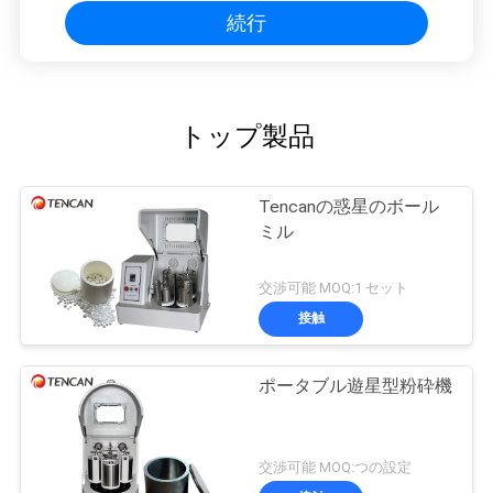
続行
トップ製品
Tencanの惑星のボール
ミル
交渉可能 MOQ:1 セット
接触
ポータブル遊星型粉砕機
交渉可能 MOQ:つの設定