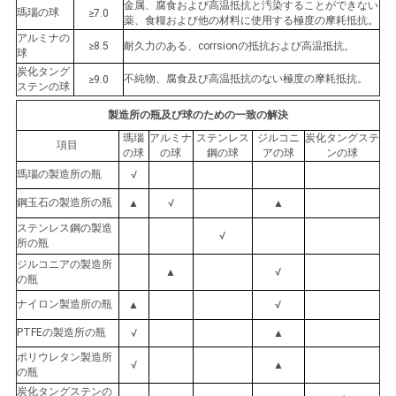
金属、腐食および高温抵抗と汚染することができない
瑪瑙の球
≥7.0
薬、食糧および他の材料に使用する極度の摩耗抵抗。
アルミナの
≥8.5
耐久力のある、corrsionの抵抗および高温抵抗。
球
炭化タング
不純物、腐食及び高温抵抗のない極度の摩耗抵抗。
≥9.0
ステンの球
製造所の瓶及び球のための一致の解決
瑪瑙
アルミナ
ステンレス
ジルコニ
炭化タングステ
項目
の球
の球
鋼の球
アの球
ンの球
瑪瑙の製造所の瓶
√
鋼玉石の製造所の瓶
▲
√
▲
ステンレス鋼の製造
√
所の瓶
ジルコニアの製造所
▲
√
の瓶
ナイロン製造所の瓶
▲
√
PTFEの製造所の瓶
√
▲
ポリウレタン製造所
√
▲
の瓶
炭化タングステンの