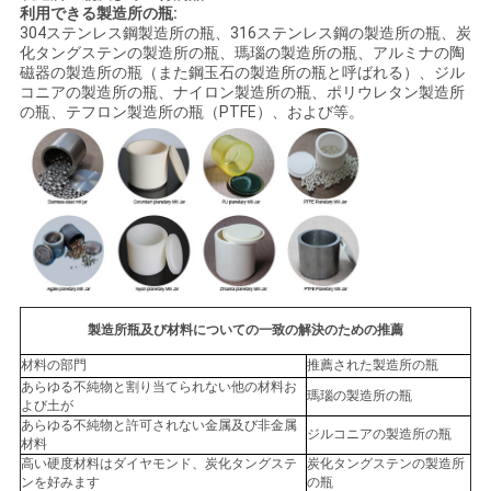
利用できる製造所の瓶:
304ステンレス鋼製造所の瓶、316ステンレス鋼の製造所の瓶、炭
化タングステンの製造所の瓶、瑪瑙の製造所の瓶、アルミナの陶
磁器の製造所の瓶（また鋼玉石の製造所の瓶と呼ばれる）、ジル
コニアの製造所の瓶、ナイロン製造所の瓶、ポリウレタン製造所
の瓶、テフロン製造所の瓶（PTFE）、および等。
製造所瓶及び材料についての一致の解決のための推薦
材料の部門
推薦された製造所の瓶
あらゆる不純物と割り当てられない他の材料お
瑪瑙の製造所の瓶
よび土が
あらゆる不純物と許可されない金属及び非金属
ジルコニアの製造所の瓶
材料
高い硬度材料はダイヤモンド、炭化タングステ
炭化タングステンの製造所
ンを好みます
の瓶