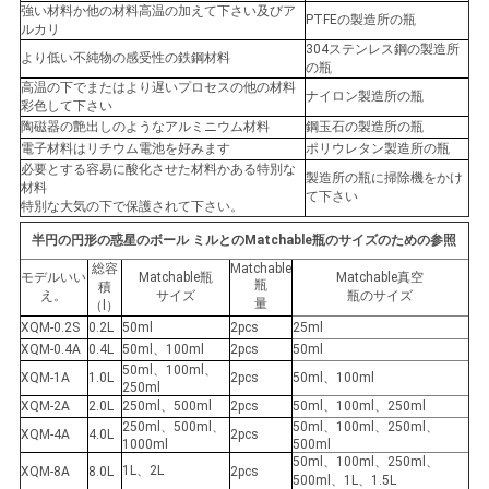
強い材料か他の材料高温の加えて下さい及びア
PTFEの製造所の瓶
ルカリ
304ステンレス鋼の製造所
より低い不純物の感受性の鉄鋼材料
の瓶
高温の下でまたはより遅いプロセスの他の材料
ナイロン製造所の瓶
彩色して下さい
陶磁器の艶出しのようなアルミニウム材料
鋼玉石の製造所の瓶
電子材料はリチウム電池を好みます
ポリウレタン製造所の瓶
必要とする容易に酸化させた材料かある特別な
製造所の瓶に掃除機をかけ
材料
て下さい
特別な大気の下で保護されて下さい。
半円の円形の惑星のボール ミルとのMatchable瓶のサイズのための参照
総容
Matchable
モデルいい
Matchable瓶
Matchable真空
瓶
積
え。
サイズ
瓶のサイズ
量
（l）
XQM-0.2S
0.2L
50ml
2pcs
25ml
XQM-0.4A
0.4L
50ml、100ml
2pcs
50ml
50ml、100ml、
XQM-1A
1.0L
2pcs
50ml、100ml
250ml
XQM-2A
2.0L
250ml、500ml
2pcs
50ml、100ml、250ml
250ml、500ml、
50ml、100ml、250ml、
XQM-4A
4.0L
2pcs
1000ml
500ml
50ml、100ml、250ml、
1L、2L
XQM-8A
8.0L
2pcs
500ml、1L、1.5L