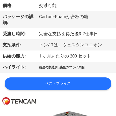
達
価格:
交渉可能
に
パッケージの詳
Carton+Foamか合板の箱
つ
細:
い
受渡し時間:
完全な支払を得た後3-7仕事日
て
支払条件:
トン/ Tは、ウェスタンユニオン
供給の能力:
1 ヶ月あたりの 200 セット
工
,
ハイライト:
場
惑星の製造所
惑星のフライス盤
旅
ベストプライス
行
品