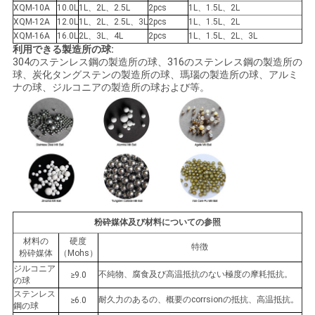
XQM-10A
10.0L
1L、2L、2.5L
2pcs
1L、1.5L、2L
XQM-12A
12.0L
1L、2L、2.5L、3L
2pcs
1L、1.5L、2L
XQM-16A
16.0L
2L、3L、4L
2pcs
1L、1.5L、2L、3L
利用できる製造所の球:
304のステンレス鋼の製造所の球、316のステンレス鋼の製造所の
球、炭化タングステンの製造所の球、瑪瑙の製造所の球、アルミ
ナの球、ジルコニアの製造所の球および等。
粉砕媒体及び材料についての参照
材料の
硬度
特徴
粉砕媒体
（Mohs）
ジルコニア
不純物、腐食及び高温抵抗のない極度の摩耗抵抗。
≥9.0
の球
ステンレス
耐久力のあるの、概要のcorrsionの抵抗、高温抵抗。
≥6.0
鋼の球