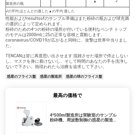
▲
√
製造所の瓶
√の平均:ほとんどの適した▲の平均:適した
性能およびresultsofのサンプル準備はまた粉砕の瓶および球充満
の選択によって定められます。
粉砕のための4つの粉砕の場所が付いている便利なベンチ トップ
のモデルは2000mlに25の正常な容積と震動します。
coronavirus/COVID19が広がると同時に、攻撃は世界中当りまし
た。
TENCANは皆に再度思い出させます:混雑させた場所で停止しない
し、マスクを身に着けないし、そして時間のあなたの手を洗浄し
ないで下さい。熱現われたら治療を追求して下さい。
惑星のフライス盤
惑星の製造所
惑星の球のフライス盤
最高の価格で
4*500ml製造所は実験室のサンプル
粉砕機、周波数制御の惑星の製造所
を震動させます