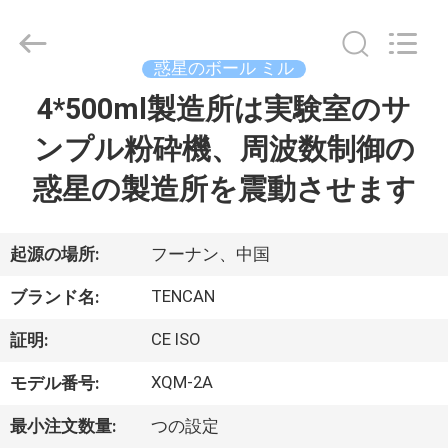
©
2018
-
2026
Changsha
惑星のボール ミル
Tianchuang
Powder
4*500ml製造所は実験室のサ
家
Technology
Co.,
Ltd.
ンプル粉砕機、周波数制御の
All
Rights
Reserved.
プ
惑星の製造所を震動させます
ロ
ダ
起源の場所:
フーナン、中国
ク
TENCAN
ブランド名:
ト
CE ISO
証明:
XQM-2A
モデル番号:
私
最小注文数量:
つの設定