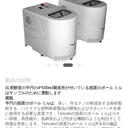
質
管
理
私
達
に
連
製品の説明
2L実験室の半円の4*500ml製造所が付いている惑星のボール ミル
絡
はサンプルのために震動します
概観
し
半円の惑星のボール ミルは
、良い、作るナノの粉混合する粉砕製
粉する、ハイテクな材料粉新製品の開発および小さいバッチ生産
な
に使用する必要な装置です。Tencanの惑星のボール ミルは小さ
い容積、高性能の、低雑音および完全な機能のような利点そして
さ
特徴を所有します。Tencanの惑星のボール ミルはR & Dの施設、