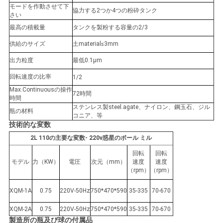
ラ
モードを作動させて下
協力する2つか4つの粉砕タンク
さい
イ
最高の積載量
タンクを製粉する容量の2/3
バ
供給のサイズ
土material≤3mm
シ
出力粒度
最低0.1μm
ー
回転速度の比率
1/2
Max.Continuousの操作
72時間
ポ
時間
ステンレス製steel.agate、ナイロン、鋼玉石、ジル
瓶の材料
リ
コニア、等
技術的な変数
シ
2L 110の主要な変数- 220v惑星のボール ミル
回転
回転
ー
モデル
力（KW）
電圧
次元（mm）
速度
速度
（rpm）
（rpm）
XQM-1A
0.75
220V-50Hz
750*470*590
35-335
70-670
XQM-2A
0.75
220V-50Hz
750*470*590
35-335
70-670
製造所の瓶及び球の付属品