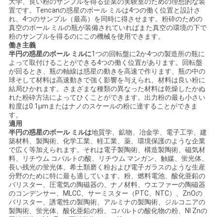
大学、良い粉のサンプルを得る企業の実験室のための理想的な装
置です。Tencanの惑星のボール ミルは4つの働く位置と設計さ
い
れ、4つのサンプル（最高）を同時に得させます。粉砕のための
真空のボール ミルの瓶が装備されていればまた真空の環境の下で
粉のサンプルを得るのにこの機械を使用できます。
働き主義
ニ
半円の惑星のボール ミルに
1つの回転盤に2か4つの製造所の瓶に
よって取付けることができる4つの働く位置があります。回転盤
ュ
が回るとき、瓶の軸線は惑星の動きを高速で作ります、瓶の中の
球そして材料は高速動きで強く影響を与えられ、材料は良い粉に
ー
結局ひかれます。さまざまな種類の異なった材料は乾燥したかぬ
れた粉砕方法によってひくことができます。出力粉の最も小さい
ス
粒度は0.1μmまたはナノのスケールの粉に達することができま
す。
適用
半円の惑星のボール ミルは
地質学、鉱物、冶金学、電子工学、建
BLOG
築材料、製陶術、化学工業、軽工業、薬、環境保護のような企業
で広く等加えられます。それは電子製陶術、構造製陶術、磁気材
料、リチウム コバルトの酸、リチウム マンガン、触媒、蛍光体、
長い残光の蛍光体、希土類磨く粉および電子ガラスのような生産
引
分野のために特に最も適しています。粉、燃料電池、酸化亜鉛の
バリスター、圧電気の陶磁器の、ナノ材料、ウエファーの陶磁器
用
のコンデンサー、MLCC、サーミスター（PTC、NTC）、ZnOの
バリスター、誘電性の製陶術、アルミナの製陶術、ジルコニアの
を
製陶術、蛍光体、酸化亜鉛の粉、コバルトの酸化物の粉、NI Znの