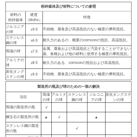
粉砕媒体及び材料についての参照
材料の
硬度
特徴
粉砕媒体
（Mohs）
ジルコニア
不純物、腐食及び高温抵抗のない極度の摩耗抵抗。
≥9.0
の球
ステンレス
耐久力のあるの、概要のcorrsionの抵抗、高温抵抗。
≥6.0
鋼の球
金属、腐食および高温抵抗と汚染することができない
瑪瑙の球
≥7.0
薬、食糧および他の材料に使用する極度の摩耗抵抗。
アルミナの
≥8.5
耐久力のある、corrsionの抵抗および高温抵抗。
球
炭化タング
不純物、腐食及び高温抵抗のない極度の摩耗抵抗。
≥9.0
ステンの球
製造所の瓶及び球のための一致の解決
瑪瑙
アルミナ
ステンレス
ジルコニ
炭化タングステ
項目
の球
の球
鋼の球
アの球
ンの球
瑪瑙の製造所の瓶
√
鋼玉石の製造所の瓶
▲
√
▲
ステンレス鋼の製造
√
所の瓶