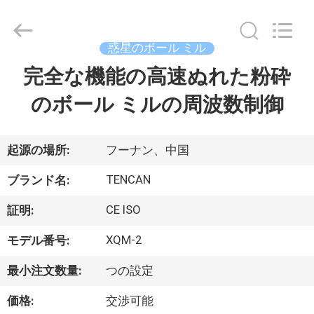
©
2018
-
2026
Changsha
惑星のボール ミル
Tianchuang
Powder
完全な機能の高速ぬれた粉砕
家
Technology
Co.,
Ltd.
のボール ミルの周波数制御
All
Rights
Reserved.
プ
ロ
起源の場所:
フーナン、中国
ダ
TENCAN
ブランド名:
ク
CE ISO
証明:
ト
XQM-2
モデル番号:
最小注文数量:
つの設定
私
価格:
交渉可能