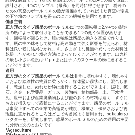
想的な装置です。Tencanの惑星のボール ミルは4つの働く位置と
設計され、4つのサンプル（最高）を同時に得させます。粉砕の
い
ための真空のボール ミルの瓶が装備されていればまた真空の環境
の下で粉のサンプルを得るのにこの機械を使用できます。
働き主義
正方形のタイプ惑星のボール ミルに
1つの回転盤に2か4つの製造
ニ
所の瓶によって取付けることができる4つの働く位置がありま
す。回転盤が回るとき、瓶の軸線は惑星の動きを高速で作りま
ュ
す、瓶の中の球そして材料は高速動きで強く影響を与えられ、材
料は良い粉に結局ひかれます。さまざまな種類の異なった材料は
ー
乾燥したかぬれた粉砕方法によってひくことができます。出力粉
の最も小さい粒度は0.1μmまたはナノのスケールの粉に達するこ
ス
とができます。
適用
正方形のタイプ惑星のボール ミルは
非常に壊れやすく、壊れやす
いおよび線維性の物質に柔らかく、媒体堅い霧状にし、混合しま
BLOG
す。乾燥した、ぬれた粉砕は遂行することができます。鉱物、鉱
石、合金、化学薬品、ガラス、製陶術、植物部品、土、下水汚
泥、世帯および産業廃棄物および他の多くの材料は速く、すぐに
および損失なしで霧状にすることができます。惑星のボール ミル
引
は事実上すべての企業で高需要が純度、機敏さ、優良さおよび再
現性に置かれるところはどこでも首尾よく使用され、paticularの
用
セクターを、研究します。惑星のボール ミルのための適用の主要
な分野は次のとおりです:
を
*Agreculture