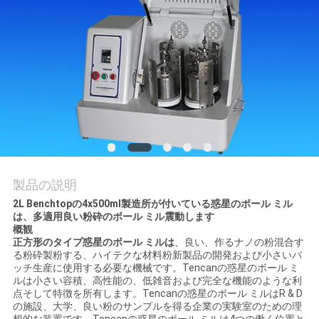
質
管
理
私
達
に
製品の説明
連
2L Benchtopの4x500ml製造所が付いている惑星のボール ミル
は、多適用良い粉砕のボール ミル震動します
絡
概観
正方形のタイプ惑星のボール ミルは
、良い、作るナノの粉混合す
し
る粉砕製粉する、ハイテクな材料粉新製品の開発および小さいバ
ッチ生産に使用する必要な機械です。Tencanの惑星のボール ミ
な
ルは小さい容積、高性能の、低雑音および完全な機能のような利
点そして特徴を所有します。Tencanの惑星のボール ミルはR & D
の施設、大学、良い粉のサンプルを得る企業の実験室のための理
さ