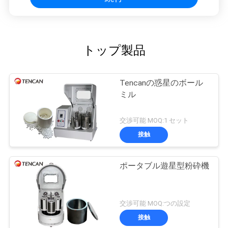
トップ製品
Tencanの惑星のボール
ミル
交渉可能 MOQ:1 セット
接触
ポータブル遊星型粉砕機
交渉可能 MOQ:つの設定
接触