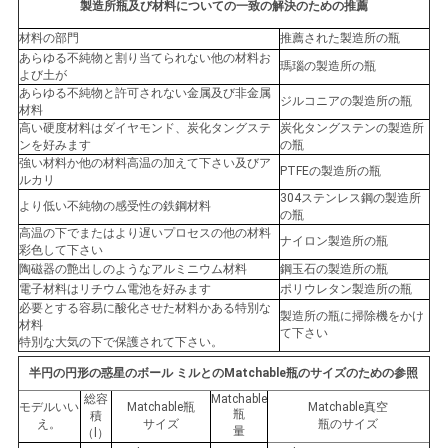
製造所瓶及び材料についての一致の解決のための推薦
材料の部門
推薦された製造所の瓶
あらゆる不純物と割り当てられない他の材料お
瑪瑙の製造所の瓶
よび土が
あらゆる不純物と許可されない金属及び非金属
ジルコニアの製造所の瓶
材料
高い硬度材料はダイヤモンド、炭化タングステ
炭化タングステンの製造所
ンを好みます
の瓶
強い材料か他の材料高温の加えて下さい及びア
PTFEの製造所の瓶
ルカリ
304ステンレス鋼の製造所
より低い不純物の感受性の鉄鋼材料
の瓶
高温の下でまたはより遅いプロセスの他の材料
ナイロン製造所の瓶
彩色して下さい
陶磁器の艶出しのようなアルミニウム材料
鋼玉石の製造所の瓶
電子材料はリチウム電池を好みます
ポリウレタン製造所の瓶
必要とする容易に酸化させた材料かある特別な
製造所の瓶に掃除機をかけ
材料
て下さい
特別な大気の下で保護されて下さい。
半円の円形の惑星のボール ミルとのMatchable瓶のサイズのための参照
総容
Matchable
モデルいい
Matchable瓶
Matchable真空
瓶
積
え。
サイズ
瓶のサイズ
量
（l）