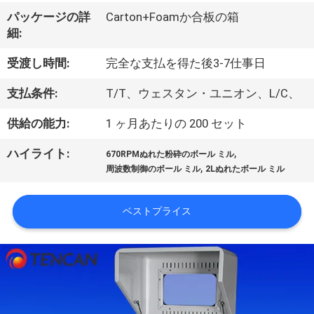
達
パッケージの詳
Carton+Foamか合板の箱
に
細:
つ
受渡し時間:
完全な支払を得た後3-7仕事日
い
支払条件:
T/T、ウェスタン・ユニオン、L/C、
て
供給の能力:
1 ヶ月あたりの 200 セット
,
ハイライト:
工
670RPMぬれた粉砕のボール ミル
,
周波数制御のボール ミル
2Lぬれたボール ミル
場
旅
ベストプライス
行
品