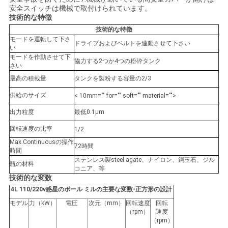
ラ
安全スイッチは機械で取付けられています。
イ
技術的な特徴
技術的な特徴
バ
モードを運転して下さ
ドライブおよびベルトを連動させて下さい
い
シ
モードを作動させて下
協力する2つか4つの粉砕タンク
さい
ー
最高の積載量
タンクを製粉する容量の2/3
供給のサイズ
< 10mm="" for="" soft="" material="">
ポ
出力粒度
最低0.1μm
リ
回転速度の比率
1/2
シ
Max.Continuousの操作
72時間
時間
ー
ステンレス製steel.agate、ナイロン、鋼玉石、ジル
瓶の材料
コニア、等
技術的な変数
4L 110/220v惑星のボール ミルの主要な変数-正方形の設計
モデル
力（kW）
電圧
次元（mm）
回転速度
回転
（rpm）
速度
（rpm）