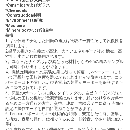
*Biologyおよび人間工学
*Ceramicsおよびガラス
要
*Chemicals
*Construction材料
求
*Environmental研究
*Medicine
し
*Mineralogyおよび冶金学
特徴
1. ギヤ伝達の安定した回転の速度は実験の一貫性そして反復性を
な
保障します。
2.惑星の動きの主義はで高速、大きいエネルギーがある機械、高
さ
性能、小さい粒度採用されます。
3。異なったサイズおよび異なった材料からの4つの粉のサンプル
い
は同時に作り出すことができます。
4。機械は期待された実験結果に従って頻度コンバーター、によ
って理想的な回転速度を選ぶかもしれません制御されます。コン
バーターは下の電圧および過電流の装置がモーターを保護するた
地
めに装備されています。
5。惑星のボール ミルに前方タイミングの、自己タイミングおよ
図
び逆転の回転の機能が電源遮断にあります。粉砕の効率を改善す
るために一方通行の方向、交替、連続、実験必要性に従う時間の
設定の操作モードを自由に選ぶことができます。
6. Tencanのボール ミルの技術的な特徴:、安定した性能、密集し
プ
た構造、容易な操作、信頼できる安全、低雑音、小さい損失低い
重心。
安全事故を防ぐために7.機械が動いている間安全カバーが開けば