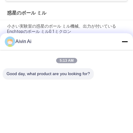
惑星のボール ミル
小さい実験室の惑星のボール ミル機械、出力が付いている
Enchtopのボール ミル0.1ミクロン
Aivin Ai
小型サイズの長い生命時間実験室の220V電源が付いている惑星
のボール ミル
5:13 AM
耐久の小型の惑星のマイクロ製造所機械90-870 Rpmは速度を回
します
Good day, what product are you looking for?
人気カテゴリ
すべて
実験室のボール ミル
惑星のボール ミル
ロール・ボールの製
かき混ぜられたボー
造所
ル ミル