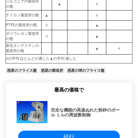
ジルコニアの製造所
▲
√
の瓶
ナイロン製造所の瓶
▲
√
PTFEの製造所の瓶
√
▲
ポリウレタン製造所
√
▲
の瓶
炭化タングステンの
▲
√
製造所の瓶
√の平均:ほとんどの適した▲の平均:適した
惑星のフライス盤
惑星の製造所
惑星の球のフライス盤
最高の価格で
完全な機能の高速ぬれた粉砕のボー
ル ミルの周波数制御
続行