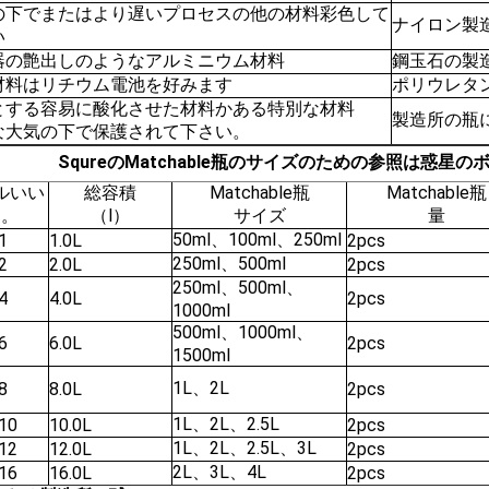
の下でまたはより遅いプロセスの他の材料彩色して
ナイロン製
い
器の艶出しのようなアルミニウム材料
鋼玉石の製
材料はリチウム電池を好みます
ポリウレタ
とする容易に酸化させた材料かある特別な材料
製造所の瓶
な大気の下で保護されて下さい。
SqureのMatchable瓶のサイズのための参照は惑星
ルいい
総容積
Matchable瓶
Matchable瓶
え。
（l）
サイズ
量
50ml、100ml、250ml
1
1.0L
2pcs
250ml、500ml
2
2.0L
2pcs
250ml、500ml、
4
4.0L
2pcs
1000ml
500ml、1000ml、
6
6.0L
2pcs
1500ml
1L、2L
8
8.0L
2pcs
1L、2L、2.5L
10
10.0L
2pcs
1L、2L、2.5L、3L
12
12.0L
2pcs
2L、3L、4L
16
16.0L
2pcs