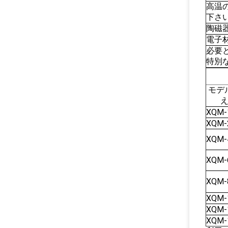
高温
下さ
陶磁
電子
必要
特別
モデ
XQM-
XQM-
XQM-
XQM-
XQM-
XQM-
XQM-
XQM-