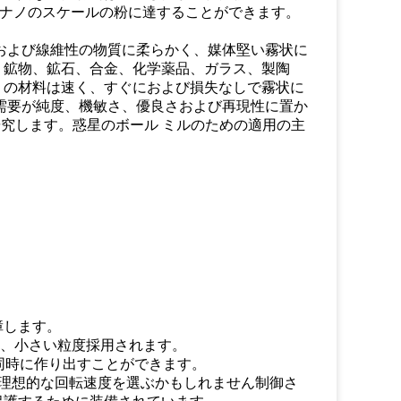
はナノのスケールの粉に達することができます。
および線維性の物質に柔らかく、媒体堅い霧状に
。鉱物、鉱石、合金、化学薬品、ガラス、製陶
くの材料は速く、すぐにおよび損失なしで霧状に
需要が純度、機敏さ、優良さおよび再現性に置か
、研究します。惑星のボール ミルのための適用の主
障します。
能、小さい粒度採用されます。
同時に作り出すことができます。
理想的な回転速度を選ぶかもしれません制御さ