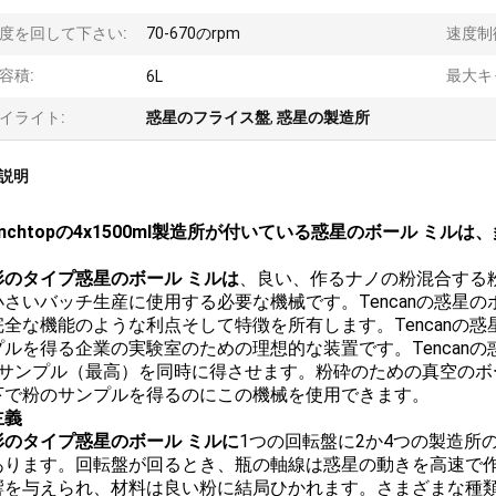
度を回して下さい:
70-670のrpm
速度制
容積:
最大キ
6L
イライト:
惑星のフライス盤
,
惑星の製造所
説明
Benchtopの4x1500ml製造所が付いている惑星のボール ミ
形のタイプ惑星のボール ミルは
、良い、作るナノの粉混合する
小さいバッチ生産に使用する必要な機械です。Tencanの惑星
全な機能のような利点そして特徴を所有します。Tencanの惑星
プルを得る企業の実験室のための理想的な装置です。Tencanの
のサンプル（最高）を同時に得させます。粉砕のための真空のボ
下で粉のサンプルを得るのにこの機械を使用できます。
主義
形のタイプ惑星のボール ミルに
1つの回転盤に2か4つの製造所
あります。回転盤が回るとき、瓶の軸線は惑星の動きを高速で
響を与えられ、材料は良い粉に結局ひかれます。さまざまな種