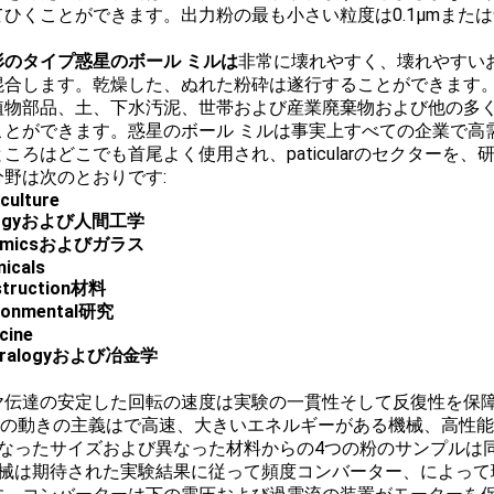
てひくことができます。出力粉の最も小さい粒度は0.1μmまた
形のタイプ惑星のボール ミルは
非常に壊れやすく、壊れやすい
混合します。乾燥した、ぬれた粉砕は遂行することができます
植物部品、土、下水汚泥、世帯および産業廃棄物および他の多
ことができます。惑星のボール ミルは事実上すべての企業で高
ころはどこでも首尾よく使用され、paticularのセクターを
分野は次のとおりです:
culture
ologyおよび人間工学
ramicsおよびガラス
icals
struction材料
ironmental研究
cine
eralogyおよび冶金学
 ギヤ伝達の安定した回転の速度は実験の一貫性そして反復性を保
惑星の動きの主義はで高速、大きいエネルギーがある機械、高性
異なったサイズおよび異なった材料からの4つの粉のサンプルは
機械は期待された実験結果に従って頻度コンバーター、によって