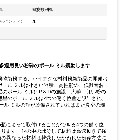
御:
周波数制御
ャパシティ:
2L
ルは、多適用良い粉砕のボール ミル震動します
粉砕製粉する、ハイテクな材料粉新製品の開発お
のボール ミルは小さい容積、高性能の、低雑音お
のボール ミルはR & Dの施設、大学、良い粉の
惑星のボール ミルは4つの働く位置と設計され、
ール ミルの瓶が装備されていればまた真空の環
の瓶によって取付けることができる4つの働く位
作ります、瓶の中の球そして材料は高速動きで強
類の異なった材料は乾燥したかぬれた粉砕方法に