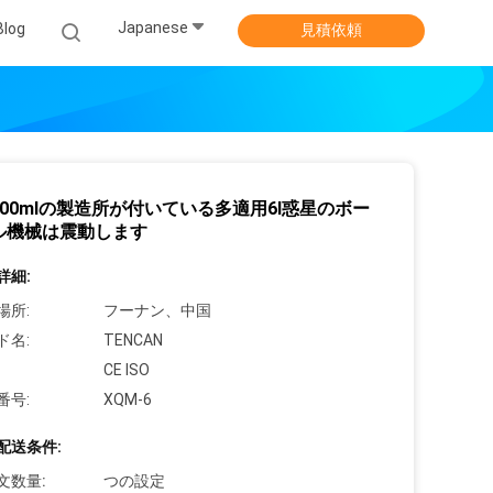
Japanese
Blog
見積依頼
 1500mlの製造所が付いている多適用6l惑星のボー
ル機械は震動します
詳細:
場所:
フーナン、中国
ド名:
TENCAN
CE ISO
番号:
XQM-6
配送条件:
文数量:
つの設定