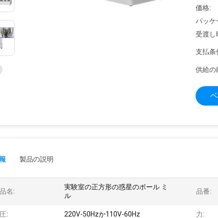
価格:
パッケ
受渡し
支払条
供給の
ベ
報
製品の説明
実験室の正方形の惑星のボール ミ
品名:
品番:
ル
圧:
220V-50Hzか110V-60Hz
力: