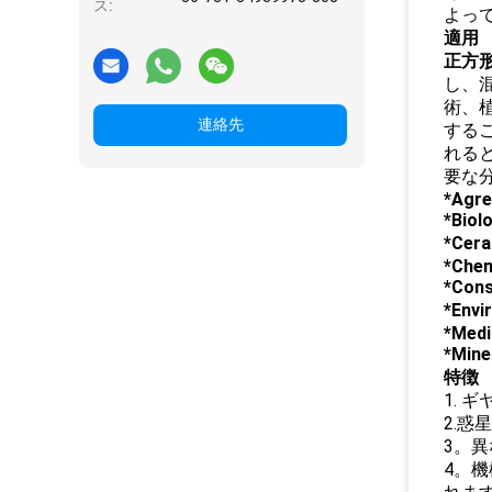
ス:
よっ
適用
正方
し、
術、
連絡先
する
れると
要な
*Agre
*Bi
*Ce
*Chem
*Con
*Env
*Medi
*Min
特徴
1.
2.
3。
4。