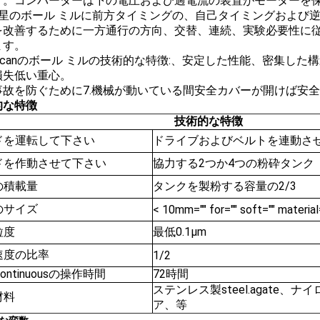
す。コンバーターは下の電圧および過電流の装置がモーターを
惑星のボール ミルに前方タイミングの、自己タイミングおよび
を改善するために一方通行の方向、交替、連続、実験必要性に
ます。
Tencanのボール ミルの技術的な特徴:、安定した性能、密集
損失低い重心。
事故を防ぐために7.機械が動いている間安全カバーが開けば安
的な特徴
技術的な特徴
ドを運転して下さい
ドライブおよびベルトを連動さ
ドを作動させて下さい
協力する2つか4つの粉砕タンク
の積載量
タンクを製粉する容量の2/3
のサイズ
< 10mm="" for="" soft="" material
粒度
最低0.1μm
速度の比率
1/2
Continuousの操作時間
72時間
ステンレス製steel.agate、
材料
ア、等