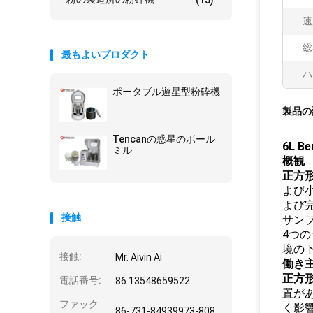
(15)
速
総
最もよいプロダクト
ハ
ポータブル遊星型粉砕機
製品の
Tencanの惑星のボール
6L 
ミル
概観
正方
よび
よび完
接触
サン
4つ
境の
接触:
Mr. Aivin Ai
働き
正方
電話番号:
86 13548659522
置が
ファック
く影
86-731-84939973-808