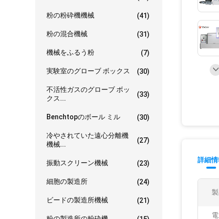
粉の粉砕機機械
(41)
粉の混合機械
(31)
機械をふるう粉
(7)
実験室のグローブ ボックス
(30)
不活性ガスのグローブ ボッ
(33)
クス...
Benchtopのボール ミル
(30)
冷やされていた遠心分離機
(27)
機械...
詳細情
振動スクリーン機械
(23)
細胞の製造所
(24)
製
ビードの製造所機械
(21)
電
粉の製造所の粉砕機