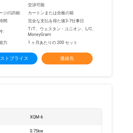
交渉可能
ージの詳細:
カートンまたは合板の箱
時間:
完全な支払を得た後3-7仕事日
T/T、ウェスタン・ユニオン、L/C、
件:
MoneyGram
能力:
1 ヶ月あたりの 200 セット
ストプライス
連絡先
XQM-6
0.75kw