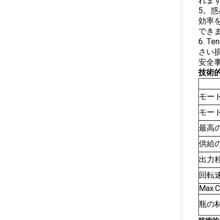
れま
5。
効率
でき
6. 
さい
安全
技術
モー
モー
最高
供給
出力
回転
Max.
瓶の