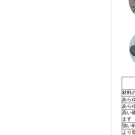
材料
あら
あら
高い
ます
強い
より