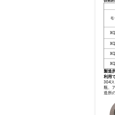
技術的
モ
XQ
XQ
XQ
XQ
製造
利用
30
瓶、
造所