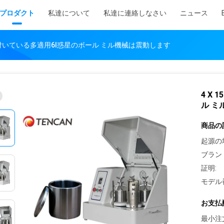
プロダクト
私達について
私達に連絡しなさい
ニュース
造所が付いている多適用6l惑星のボール ミル機械は震動します
4 X
ル ミ
商品の
起源の
ブラン
証明:
モデル
お支払
最小注