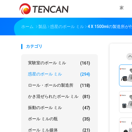
家
ホーム
製品
惑星のボール ミル
4 X 1500mlの製
カテゴリ
実験室のボール ミル
(161)
惑星のボール ミル
(294)
ロール・ボールの製造所
(118)
かき混ぜられたボール ミル
(81)
振動のボール ミル
(47)
ボール ミルの瓶
(35)
ボール ミル媒体
(21)