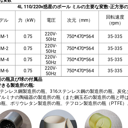
な変数
4L 110/220v惑星のボール ミルの主要な変数-正方形
回転速度
デル
力（kW）
電圧
次元（mm）
（rpm）
220V-
M-1
0.75
750*470*564
35-335
50Hz
220V-
M-2
0.75
750*470*564
35-335
50Hz
220V-
M-4
0.75
750*470*564
35-335
50Hz
220V-
M-6
0.75
750*470*564
35-335
50Hz
所の瓶及び球の付属品
できる製造所の瓶:
4ステンレス鋼製造所の瓶、316ステンレス鋼の製造所の瓶、炭
アルミナの陶磁器の製造所の瓶（また鋼玉石の製造所の瓶と呼
の瓶、ポリウレタン製造所の瓶、テフロン製造所の瓶（PTFE）