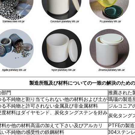
製造所瓶及び材料についての一致の解決のため
の部門
推薦された
ゆる不純物と割り当てられない他の材料および土が
瑪瑙の製造
ゆる不純物と許可されない金属及び非金属材料
ジルコニア
硬度材料はダイヤモンド、炭化タングステンを好み
炭化タング
材料か他の材料高温の加えて下さい及びアルカリ
PTFEの製
低い不純物の感受性の鉄鋼材料
304ステン