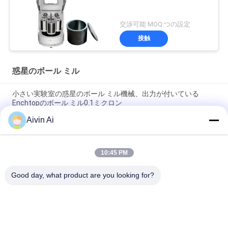
交渉可能 MOQ:つの設定
接触
惑星のボール ミル
小さい実験室の惑星のボール ミル機械、出力が付いている
Enchtopのボール ミル0.1ミクロン
Aivin Ai
小型サイズの長い生命時間実験室の220V電源が付いている惑星
のボール ミル
10:45 PM
耐久の小型の惑星のマイクロ製造所機械90-870 Rpmは速度を回
します
Good day, what product are you looking for?
人気カテゴリ
すべて