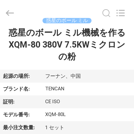
©
2018
-
2026
Changsha
惑星のボール ミル
Tianchuang
Powder
惑星のボール ミル機械を作る
家
Technology
Co.,
Ltd.
XQM-80 380V 7.5KWミクロン
All
Rights
Reserved.
プ
の粉
ロ
ダ
起源の場所:
フーナン、中国
ク
TENCAN
ブランド名:
ト
CE ISO
証明:
XQM-80L
モデル番号:
私
最小注文数量:
1 セット