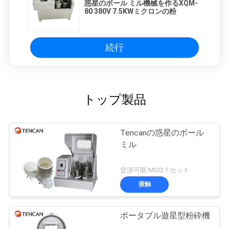
惑星のボール ミル機械を作るXQM-
80 380V 7.5KWミクロンの粉
続行
トップ製品
Tencanの惑星のボール
ミル
交渉可能 MOQ:1 セット
接触
ポータブル遊星型粉砕機