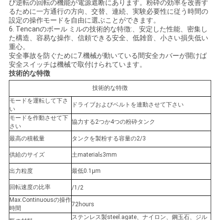
ラ
び逆転の回転の機能が電源遮断にあります。粉砕の効率を改善す
るために一方通行の方向、交替、連続、実験必要性に従う時間の
イ
設定の操作モードを自由に選ぶことができます。
6. Tencanのボール ミルの技術的な特徴:、安定した性能、密集し
バ
た構造、容易な操作、信頼できる安全、低雑音、小さい損失低い
重心。
シ
安全事故を防ぐために7.機械が動いている間安全カバーが開けば
安全スイッチは機械で取付けられています。
技術的な特徴
ー
技術的な特徴
ポ
モードを運転して下さ
ドライブおよびベルトを連動させて下さい
い
リ
モードを作動させて下
協力する2つか4つの粉砕タンク
さい
シ
最高の積載量
タンクを製粉する容量の2/3
ー
供給のサイズ
土material≤3mm
出力粒度
最低0.1μm
回転速度の比率
/1/2
Max.Continuousの操作
72hours
時間
ステンレス製steel.agate、ナイロン、鋼玉石、ジル