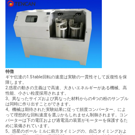
要
求
し
な
さ
い
特徴
ギヤ伝達の1.Stable回転の速度は実験の一貫性そして反復性を保
障します。
地
2.惑星の動きの主義はで高速、大きいエネルギーがある機械、高
性能、小さい粒度採用されます。
3。異なったサイズおよび異なった材料からの4つの粉のサンプル
図
は同時に作り出すことができます。
4。機械は期待された実験結果に従って頻度コンバーター、によ
って理想的な回転速度を選ぶかもしれません制御されます。コン
バーターは下の電圧および過電流の装置がモーターを保護するた
プ
めに装備されています。
5。惑星のボール ミルに前方タイミングの、自己タイミングおよ