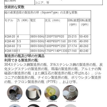
瓶の材料
コニア、等
技術的な変数
縦の産業惑星の製造所の球（SquareType）の主要な変数
モデル
力（KW）
電圧
次元（mm）
回転速度
回転速度
（rpm）
（rpm）
XQM-20
4
380V-50Hz
1200*750*920
25-215
50-430
XQM-40
5.5
380V-50Hz
1400*850*1160
20-195
40-390
XQM-60
7.5
380V-50Hz
1600*990*1250
27-174
40-260
XQM-100
11
380V-50Hz
1750*1140*1330
27-160
40-240
製造所の瓶及び球の付属品
利用できる製造所の瓶:
304ステンレス鋼製造所の瓶、316ステンレス鋼の製造所の瓶、炭
化タングステンの製造所の瓶、瑪瑙の製造所の瓶、アルミナの陶
磁器の製造所の瓶（また鋼玉石の製造所の瓶と呼ばれる）、ジル
コニアの製造所の瓶、ナイロン製造所の瓶、ポリウレタン製造所
の瓶、テフロン製造所の瓶（PTFE）、および等。