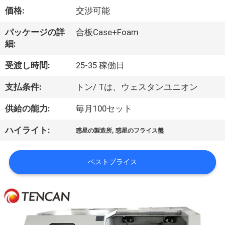
達
価格:
交渉可能
に
パッケージの詳
合板Case+Foam
つ
細:
い
受渡し時間:
25-35 稼働日
て
支払条件:
トン/ Tは、ウェスタンユニオン
供給の能力:
毎月100セット
工
,
ハイライト:
場
惑星の製造所
惑星のフライス盤
旅
ベストプライス
行
品