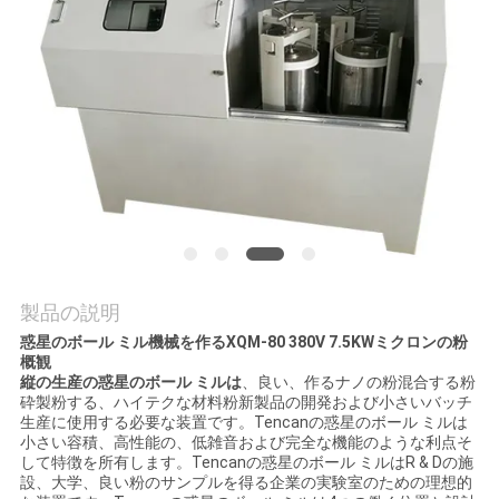
質
管
理
私
達
に
連
製品の説明
惑星のボール ミル機械を作るXQM-80 380V 7.5KWミクロンの粉
絡
概観
縦の生産の惑星のボール ミルは
、良い、作るナノの粉混合する粉
し
砕製粉する、ハイテクな材料粉新製品の開発および小さいバッチ
生産に使用する必要な装置です。Tencanの惑星のボール ミルは
な
小さい容積、高性能の、低雑音および完全な機能のような利点そ
して特徴を所有します。Tencanの惑星のボール ミルはR & Dの施
さ
設、大学、良い粉のサンプルを得る企業の実験室のための理想的