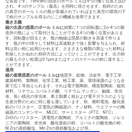
な装置です。Tencanの惑星のボール ミルは4つの働く位置と設計
され、4つのサンプル（最高）を同時に得させます。粉砕のため
い
の真空のボール ミルの瓶が装備されていればまた真空の環境の下
で粉のサンプルを得るのにこの機械を使用できます。
働き主義
縦の生産の惑星のボール ミルに
頻繁に1つの回転盤に2か4つの製
ニ
造所の瓶によって取付けることができる4つの働く位置がありま
す。回転盤が回るとき、瓶の軸線は惑星の動きを高速で作りま
ュ
す、瓶の中の球そして材料は高速動きで強く影響を与えられ、材
料は良い粉に結局ひかれます。さまざまな種類の異なった材料は
ー
乾燥したかぬれた粉砕方法によってひくことができます。出力粉
の最も小さい粒度は0.1μmまたはナノのスケールの粉に達するこ
ス
とができます。
適用
縦の産業惑星のボール ミルは
地質学、鉱物、冶金学、電子工学、
建築材料、製陶術、化学工業、軽工業、薬、環境保護のような企
BLOG
業で広く等加えられます。それは電子製陶術、構造製陶術、磁気
材料、リチウム コバルトの酸、リチウム マンガン、触媒、蛍光
体、長い残光の蛍光体、希土類磨く粉および電子ガラスのような
生産分野のために特に最も適しています。粉、燃料電池、酸化亜
引
鉛のバリスター、圧電気の陶磁器の、ナノ材料、ウエファーの陶
磁器のコンデンサー、MLCC、サーミスター（PTC、NTC）、
用
ZnOのバリスター、誘電性の製陶術、アルミナの製陶術、ジルコ
ニアの製陶術、蛍光体、酸化亜鉛の粉、コバルトの酸化物の粉、
を
NI Znの亜鉄酸塩、Mn Znの亜鉄酸塩および等。