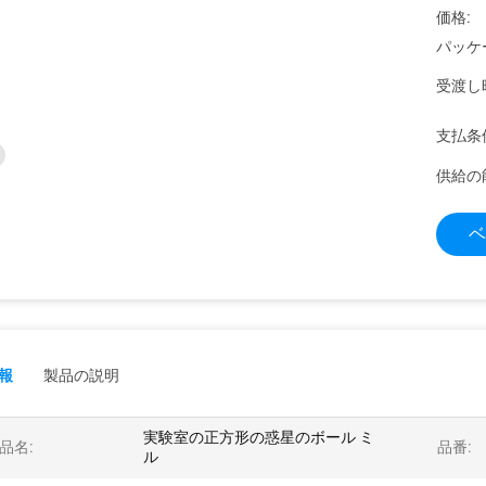
価格:
パッケ
受渡し
支払条
供給の
ベ
報
製品の説明
実験室の正方形の惑星のボール ミ
品名:
品番:
ル