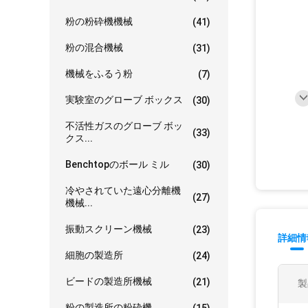
粉の粉砕機機械
(41)
粉の混合機械
(31)
機械をふるう粉
(7)
実験室のグローブ ボックス
(30)
不活性ガスのグローブ ボッ
(33)
クス...
Benchtopのボール ミル
(30)
冷やされていた遠心分離機
(27)
機械...
振動スクリーン機械
(23)
詳細情
細胞の製造所
(24)
ビードの製造所機械
(21)
製
粉の製造所の粉砕機