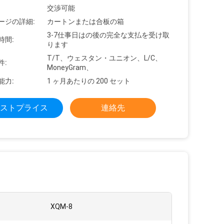
交渉可能
ージの詳細:
カートンまたは合板の箱
3-7仕事日はの後の完全な支払を受け取
時間:
ります
T/T、ウェスタン・ユニオン、L/C、
件:
MoneyGram、
能力:
1 ヶ月あたりの 200 セット
ストプライス
連絡先
XQM-8