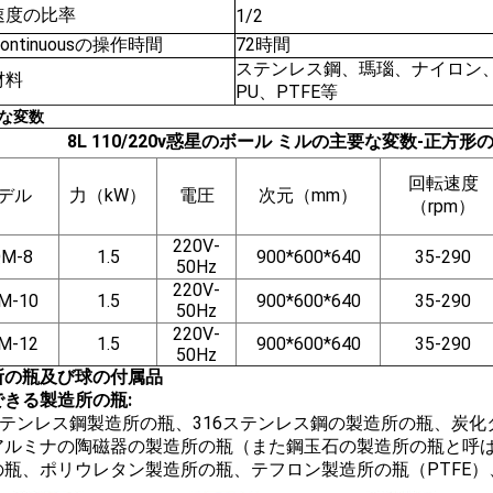
速度の比率
1/2
Continuousの操作時間
72時間
ステンレス鋼、瑪瑙、ナイロン
材料
PU、PTFE等
な変数
8L 110/220v惑星のボール ミルの主要な変数-正方形
回転速度
デル
力（kW）
電圧
次元（mm）
（rpm）
220V-
M-8
1.5
900*600*640
35-290
50Hz
220V-
M-10
1.5
900*600*640
35-290
50Hz
220V-
M-12
1.5
900*600*640
35-290
50Hz
所の瓶及び球の付属品
できる製造所の瓶:
4ステンレス鋼製造所の瓶、316ステンレス鋼の製造所の瓶、炭
アルミナの陶磁器の製造所の瓶（また鋼玉石の製造所の瓶と呼
の瓶、ポリウレタン製造所の瓶、テフロン製造所の瓶（PTFE）