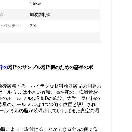
1.5Kw
御:
周波数制御
ャパシティ:
2.7L
砕の
粉砕のサンプル粉砕機のための惑星のボー
粉砕製粉する、ハイテクな材料粉新製品の開発お
のボール ミルは小さい容積、高性能の、低雑音お
のボール ミルはR & Dの施設、大学、良い粉の
惑星のボール ミルは4つの働く位置と設計され、
ール ミルの瓶が装備されていればまた真空の環
の瓶によって取付けることができる4つの働く位