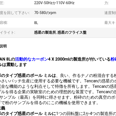
圧:
220V-50Hzか110V-60Hz
力:
度を回して下さい:
70-580のrpm
速度制
容積:
最大キ
8L
イライト:
惑星の製造所
,
惑星のフライス盤
説明
AN 8Lの
活動的なカーボン
4 X 2000mlの製造所が付いている
粉
ミルは震動します
形のタイプ惑星のボール ミルは
、良い、作るナノの粉混合する
小さいバッチ生産に使用する必要な機械です。Tencanの惑星
全な機能のような利点そして特徴を所有します。Tencanの惑星
プルを得る企業の実験室のための理想的な装置です。Tencanの
のサンプル（最高）を同時に得させます。粉砕のための真空のボ
下で粉のサンプルを得るのにこの機械を使用できます。
主義
形のタイプ惑星のボール ミルに
1つの回転盤に2か4つの製造所