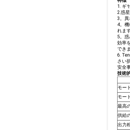
特徴
1.
2.
3。
4。
れま
5。
効率
でき
6. 
さい
安全
技術
モー
モー
最高
供給
出力