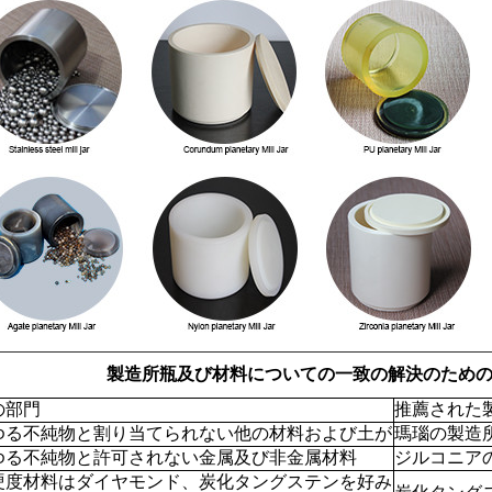
製造所瓶及び材料についての一致の解決のため
の部門
推薦された
ゆる不純物と割り当てられない他の材料および土が
瑪瑙の製造
ゆる不純物と許可されない金属及び非金属材料
ジルコニア
硬度材料はダイヤモンド、炭化タングステンを好み