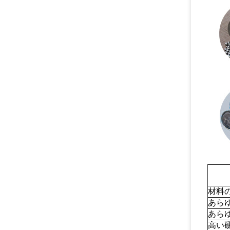
材料
あら
あら
高い