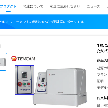
プロダクト
私達について
私達に連絡しなさい
ニュース
のボール ミル、セメントの粉砕のための実験室のボール ミル
TEN
ための
商品の
起源の
ブラン
証明:
モデル
お支払
最小注