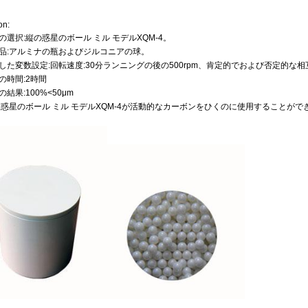
on:
の選択:縦の惑星のボール ミル モデルXQM-4。
品:アルミナの瓶およびジルコニアの球。
した変数設定:回転速度:30分ランニングの後の500rpm、肯定的でおよび否定的な
の時間:2時間
の結果:100%<50μm
:惑星のボール ミル モデルXQM-4が活動的なカーボンをひくのに使用することがで