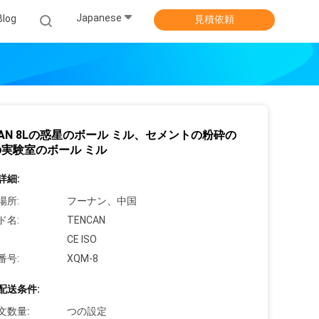
Japanese
Blog
見積依頼
CAN 8Lの惑星のボール ミル、セメントの粉砕の
実験室のボール ミル
詳細:
場所:
フーナン、中国
ド名:
TENCAN
CE ISO
番号:
XQM-8
配送条件:
文数量:
つの設定