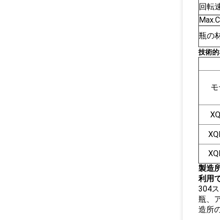
回転
Max.
瓶の
技術的
モ
XQ
XQ
XQ
製造
利用
30
瓶、
造所