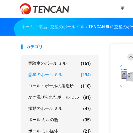
家
ホーム
製品
惑星のボール ミル
TENCAN 8Lの惑星
カテゴリ
実験室のボール ミル
(161)
惑星のボール ミル
(294)
ロール・ボールの製造所
(118)
かき混ぜられたボール ミル
(81)
振動のボール ミル
(47)
ボール ミルの瓶
(35)
ボール ミル媒体
(21)