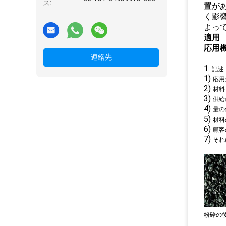
ス:
置が
く影
よっ
適用
応用機
連絡先
1.
記述
1)
応用
2)
材料
3)
供給
4)
量の
5)
材料
6)
顧客
7)
それ
粉砕の