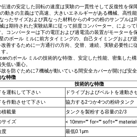
 ギヤ伝達の安定した回転の速度は実験の一貫性そして反復性を保
惑星の動きの主義はで高速、大きいエネルギーがある機械、高性
異なったサイズおよび異なった材料からの4つの粉のサンプルは
機械は期待された実験結果に従って頻度コンバーター、によって
す。コンバーターは下の電圧および過電流の装置がモーターを
惑星のボール ミルに前方タイミングの、自己タイミングおよび
を改善するために一方通行の方向、交替、連続、実験必要性に
ます。
Tencanのボール ミルの技術的な特徴:、安定した性能、密集
損失低い重心。
事故を防ぐために7.機械が動いている間安全カバーが開けば安
的な特徴
技術的な特徴
ドを運転して下さい
ドライブおよびベルトを連動さ
ドを作動させて下さい
協力する2つか4つの粉砕タンク
の積載量
タンクを製粉する容量の2/3
のサイズ
< 10mm="" for="" soft="" material
粒度
最低0.1μm