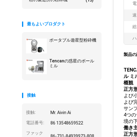
(15)
電
速
最もよいプロダクト
総
ハ
ポータブル遊星型粉砕機
製品の
Tencanの惑星のボール
ミル
TENC
ル 
概観
正方
接触
よび
よび完
サン
接触:
Mr. Aivin Ai
4つ
境の
電話番号:
86 13548659522
働き
ファック
正方
86-731-84939973-808