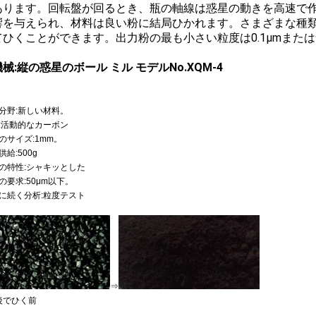
あります。回転盤が回るとき、瓶の軸線は惑星の動きを高速で
響を与えられ、材料は良い粉に結局ひかれます。さまざまな種
てひくことができます。出力粉の最も小さい粒度は0.1μmまた
械:縦の惑星のボール ミル モデルNo.XQM-4
分野:新しい材料。
:活動的なカーボン
のサイズ:1mm。
供給:500g
の特性:シャキッとした
の要求:50μm以下。
に続く分析:粒度テスト
⇒
後でひく前