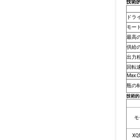
技術
ドラ
モー
最高
供給
出力
回転
Max.
瓶の
技術的
モ
XQ