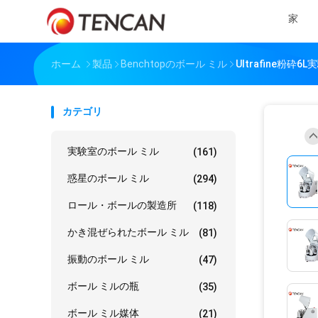
家
ホーム
製品
Benchtopのボール ミル
Ultrafine粉
カテゴリ
実験室のボール ミル
(161)
惑星のボール ミル
(294)
ロール・ボールの製造所
(118)
かき混ぜられたボール ミル
(81)
振動のボール ミル
(47)
ボール ミルの瓶
(35)
ボール ミル媒体
(21)