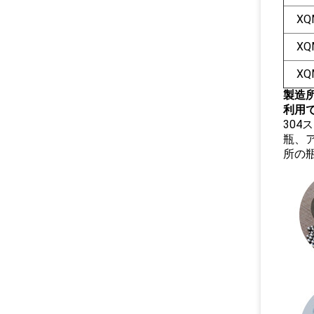
XQ
XQ
XQ
製造
利用
30
瓶、
所の