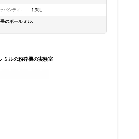
ャパシティ:
1.98L
惑星のボール ミル
,
ボール ミルの粉砕機の実験室