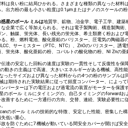
材料は良い粉に結局ひかれる。さまざまな種類の異なった材料
る。出力粉の最も小さい粒度は0.1μmまたはナノのスケールの
の惑星のボール ミルは
地質学、鉱物、冶金学、電子工学、建築
うな企業で広く等加えられる。それは電子製陶術、構造製陶術、
ガン、触媒、蛍光体、長い残光の蛍光体、希土類磨く粉および
いる。粉、燃料電池、酸化亜鉛のバリスター、圧電気の陶磁器
MLCC、サーミスター（PTC、NTC）、ZnOのバリスター、
、蛍光体、酸化亜鉛の粉、コバルトの酸化物の粉、NI Znの亜
 ギヤ伝達の安定した回転の速度は実験の一貫性そして反復性を保
惑星の動きの主義はで高速、大きいエネルギーがある機械、高性
異なったサイズおよび異なった材料からの4つの粉のサンプルは
機械は期待された実験結果に従って頻度コンバーター、によって
コンバーターは下の電圧および過電流の装置がモーターを保護
星のボール ミルにタイミングの、自己タイミングのforwar
を改善するために一方通行の方向、交替、連続、実験必要性に
る。
Tencanのボール ミルの技術的な特徴:、安定した性能、密集
損失低い重心。
事故を防ぐために7.機械が動いている間安全カバーが開けば安