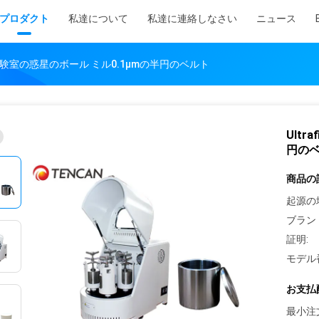
プロダクト
私達について
私達に連絡しなさい
ニュース
砕6L実験室の惑星のボール ミル0.1μmの半円のベルト
Ult
円の
商品の
起源の
ブラン
証明:
モデル
お支払
最小注