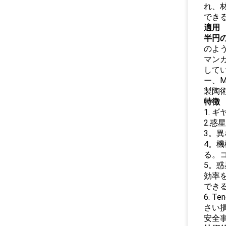
れ、
でき
適用
半円
のよ
マン
して
ー、
製陶術
特徴
1.
2.
3。
4。
る。
5。惑
効率
でき
6. 
さい
安全