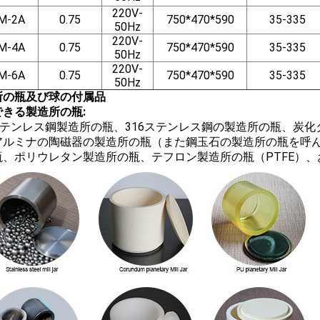
220V-
M-2A
0.75
750*470*590
35-335
50Hz
220V-
M-4A
0.75
750*470*590
35-335
50Hz
220V-
M-6A
0.75
750*470*590
35-335
50Hz
所の瓶及び球の付属品
できる製造所の瓶:
4ステンレス鋼製造所の瓶、316ステンレス鋼の製造所の瓶、炭
アルミナの陶磁器の製造所の瓶（また鋼玉石の製造所の瓶を呼
瓶、ポリウレタン製造所の瓶、テフロン製造所の瓶（PTFE）、