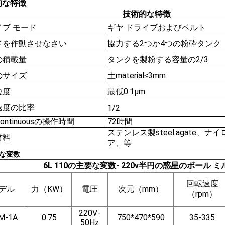
的な特徴
技術的な特徴
イブ モード
ギヤ ドライブおよびベルト
ドを作動させなさい
協力する2つか4つの粉砕タンク
の積載量
タンクを製粉する容量の2/3
のサイズ
土material≤3mm
粒度
最低0.1μm
速度の比率
1/2
Continuousの操作時間
72時間
ステンレス製steel.agate、
材料
ア、等
な変数
6L 110の主要な変数- 220v半円の惑星のボール ミ
回転速度
デル
力（KW）
電圧
次元（mm）
（rpm）
220V-
M-1A
0.75
750*470*590
35-335
50Hz