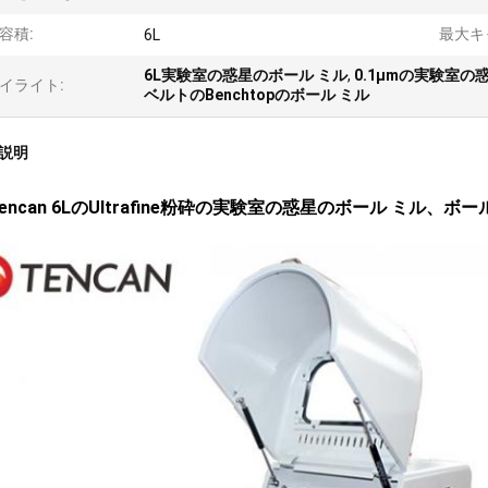
容積:
最大キ
6L
6L実験室の惑星のボール ミル
,
0.1μmの実験室の
イライト:
ベルトのBenchtopのボール ミル
説明
encan 6LのUltrafine粉砕の実験室の惑星のボール ミル、