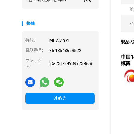
(15)
総
接触
ハ
接触:
Mr. Aivin Ai
製品の
電話番号:
86 13548659522
中国T
ファック
概観
86-731-84939973-808
ス:
連絡先