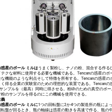
の惑星のボール ミルは
うまく製粉し、ナノの粉、混合する作る
イテクな材料に使用する必要な機械である。Tencanの惑星の
な機能のような利点そして特徴を所有する。Tencanの惑星のボ
まく得る企業の実験室のための理想的な装置である。Tencanの
のサンプルを（最高）同時に得させる。粉砕のための真空のボー
で粉のサンプルを得るのにこの機械を使用できる。
主義
の惑星のボール ミルに
1つの回転盤に2か4つの製造所の瓶によ
回転盤が回るとき、瓶の軸線は惑星の動きを高速で作る、瓶の