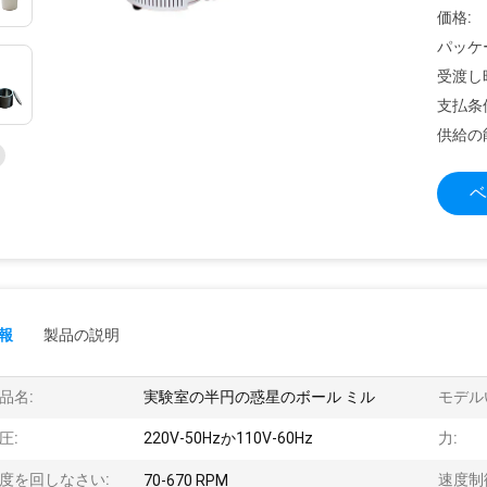
価格:
パッケ
受渡し
支払条
供給の
ベ
報
製品の説明
品名:
実験室の半円の惑星のボール ミル
モデル
圧:
220V-50Hzか110V-60Hz
力:
度を回しなさい:
速度制
70-670 RPM