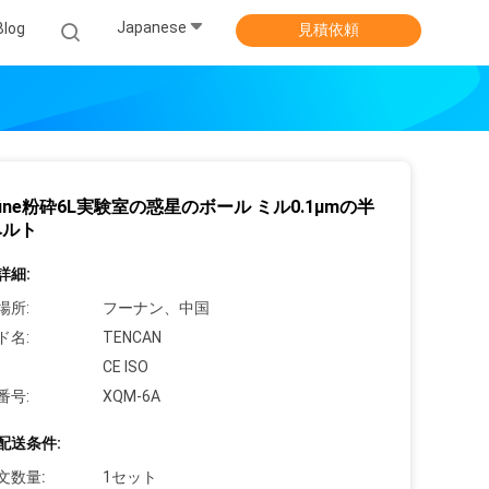
Japanese
Blog
見積依頼
rafine粉砕6L実験室の惑星のボール ミル0.1μmの半
ベルト
詳細:
場所:
フーナン、中国
ド名:
TENCAN
CE ISO
番号:
XQM-6A
配送条件:
文数量:
1セット