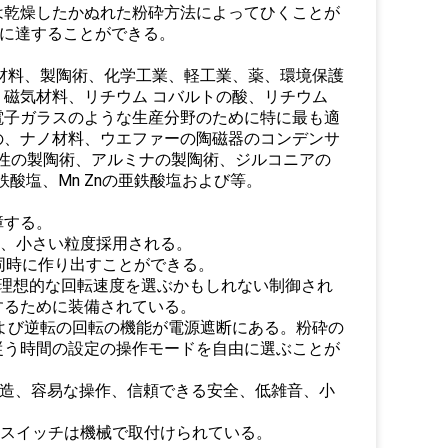
は乾燥したかぬれた粉砕方法によってひくことが
粉に達することができる。
材料、製陶術、化学工業、軽工業、薬、環境保護
磁気材料、リチウム コバルトの酸、リチウム
電子ガラスのような生産分野のために特に最も適
の、ナノ材料、ウエファーの陶磁器のコンデンサ
誘電性の製陶術、アルミナの製陶術、ジルコニアの
鉄酸塩、Mn Znの亜鉄酸塩および等。
障する。
能、小さい粒度採用される。
同時に作り出すことができる。
理想的な回転速度を選ぶかもしれない制御され
するために装備されている。
dおよび逆転の回転の機能が電源遮断にある。粉砕の
従う時間の設定の操作モードを自由に選ぶことが
した構造、容易な操作、信頼できる安全、低雑音、小
全スイッチは機械で取付けられている。