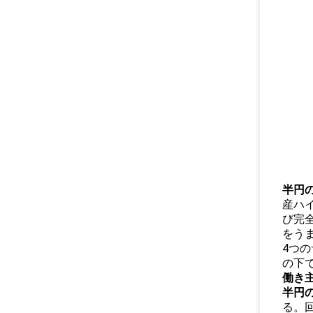
半円
産ハ
び完全
をう
4つ
の下
働き
半円
る。