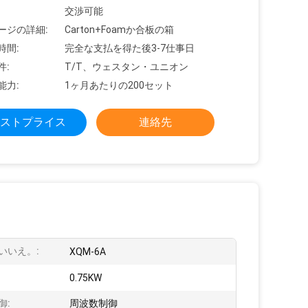
交渉可能
ージの詳細:
Carton+Foamか合板の箱
時間:
完全な支払を得た後3-7仕事日
件:
T/T、ウェスタン・ユニオン
能力:
1ヶ月あたりの200セット
ストプライス
連絡先
いいえ。:
XQM-6A
0.75KW
御:
周波数制御