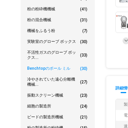
粉の粉砕機機械
(41)
粉の混合機械
(31)
機械をふるう粉
(7)
実験室のグローブ ボックス
(30)
不活性ガスのグローブ ボッ
(33)
クス...
Benchtopのボール ミル
(30)
冷やされていた遠心分離機
(27)
機械...
詳細情
振動スクリーン機械
(23)
製
細胞の製造所
(24)
電
ビードの製造所機械
(21)
速
粉の製造所の粉砕機