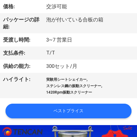
達
価格:
交渉可能
に
パッケージの詳
泡が付いている合板の箱
つ
細:
い
受渡し時間:
3~7 営業日
て
T/T
支払条件:
供給の能力:
300セット/月
工
,
ハイライト:
場
実験用シートシェイカー
,
ステンレス鋼の振動スクリーナー
旅
1420Rpm振動スクリーナー
行
ベストプライス
品