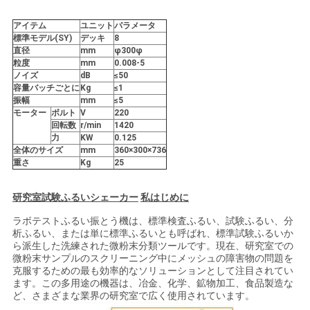
要
アイテム
ユニット
パラメータ
標準モデル(SY)
デッキ
8
求
直径
mm
φ300φ
粒度
mm
0.008-5
し
ノイズ
dB
≤50
容量
バッチごとに
Kg
≤1
な
振幅
mm
≤5
モーター
ボルト
V
220
さ
回転数
r/min
1420
力
KW
0.125
全体のサイズ
mm
360×300×736
い
重さ
Kg
25
研究室
試験ふるい
シェーカー
私
はじめに
地
ラボテストふるい振とう機は、標準検査ふるい、試験ふるい、分
図
析ふるい、または単に標準ふるいとも呼ばれ、標準試験ふるいか
ら派生した洗練された微粉末分類ツールです。現在、研究室での
微粉末サンプルのスクリーニング中にメッシュの障害物の問題を
克服するための最も効率的なソリューションとして注目されてい
プ
ます。この多用途の機器は、冶金、化学、鉱物加工、食品製造な
ど、さまざまな業界の研究室で広く使用されています。