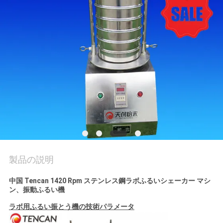
質
管
理
私
達
に
連
絡
製品の説明
し
中国 Tencan 1420 Rpm ステンレス鋼ラボふるいシェーカー マシ
ン、振動ふるい機
な
ラボ用ふるい振とう機の技術パラメータ
さ