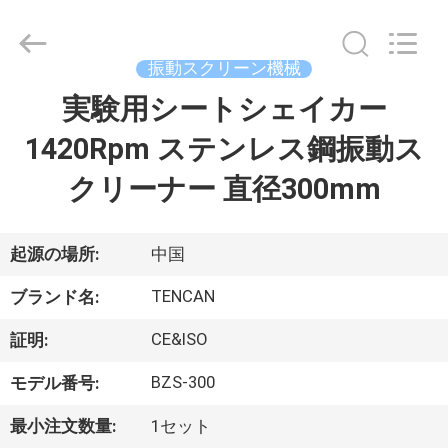
©
2018
-
2026
Changsha
振動スクリーン機械
Tianchuang
Powder
実験用シートシェイカー
家
Technology
Co.,
Ltd.
1420Rpm ステンレス鋼振動ス
All
Rights
Reserved.
プ
クリーナー 直径300mm
ロ
ダ
起源の場所:
中国
ク
TENCAN
ブランド名:
ト
CE&ISO
証明:
BZS-300
モデル番号:
私
最小注文数量:
1セット