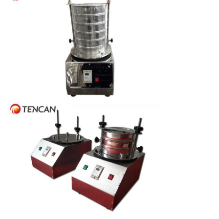
い
ニ
ュ
ー
ス
BLOG
引
用
を