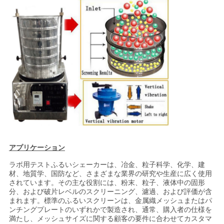
ラ
イ
バ
シ
ー
ポ
リ
シ
アプリケーション
ー
ラボ用テストふるいシェーカーは、冶金、粒子科学、化学、建
材、地質学、国防など、さまざまな業界の研究や生産に広く使用
されています。その主な役割には、粉末、粒子、液体中の固形
分、および破片レベルのスクリーニング、濾過、および評価が含
まれます。標準のふるいスクリーンは、金属織メッシュまたはパ
ンチングプレートのいずれかで製造され、通常、購入者の仕様を
満たし、メッシュサイズに関する顧客の要件に合わせてカスタマ