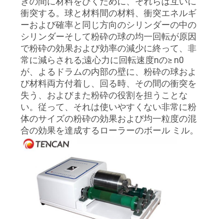
達
きの間に材料をひくために、それらは互いに
衝突する。球と材料間の材料、衝突エネルギ
に
ーおよび確率と同じ方向のシリンダーの中の
つ
シリンダーそして粉砕の球の均一回転が原因
で粉砕の効果および効率の減少に終って、非
い
常に減らされる;遠心力に回転速度nの≥ n0
が、よるドラムの内部の壁に、粉砕の球およ
て
び材料両方付着し、回る時、その間の衝突を
失う、およびまた粉砕の役割を担うことな
い。従って、それは使いやすくない非常に粉
工
体のサイズの粉砕の効果および均一粒度の混
場
合の効果を達成するローラーのボール ミル。
旅
行
品