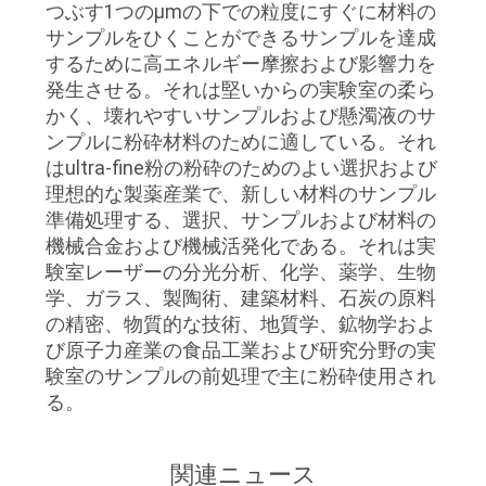
つぶす1つのμmの下での粒度にすぐに材料の
要
サンプルをひくことができるサンプルを達成
するために高エネルギー摩擦および影響力を
求
発生させる。それは堅いからの実験室の柔ら
し
かく、壊れやすいサンプルおよび懸濁液のサ
ンプルに粉砕材料のために適している。それ
な
はultra-fine粉の粉砕のためのよい選択および
理想的な製薬産業で、新しい材料のサンプル
さ
準備処理する、選択、サンプルおよび材料の
い
機械合金および機械活発化である。それは実
験室レーザーの分光分析、化学、薬学、生物
学、ガラス、製陶術、建築材料、石炭の原料
地
の精密、物質的な技術、地質学、鉱物学およ
び原子力産業の食品工業および研究分野の実
図
験室のサンプルの前処理で主に粉砕使用され
る。
プ
関連ニュース