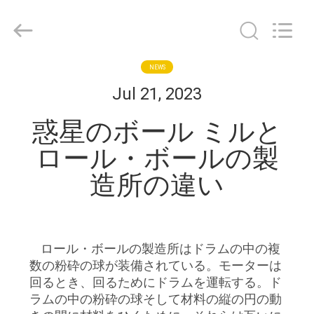
©
2018
-
2026
Changsha
Tianchuang
Powder
NEWS
家
Technology
Co.,
Jul 21, 2023
Ltd.
All
Rights
Reserved.
プ
惑星のボール ミルと
ロ
ロール・ボールの製
ダ
造所の違い
ク
ト
ロール・ボールの製造所はドラムの中の複
数の粉砕の球が装備されている。モーターは
私
回るとき、回るためにドラムを運転する。ド
ラムの中の粉砕の球そして材料の縦の円の動