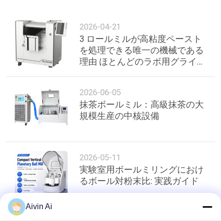
ラ
イ
2026-04-21
バ
3 ロールミルが高粘度ペースト
を処理できる唯一の機械である
シ
理由 ほとんどのラボ用グライン
ダーはプロの使用を拒否してい
ー
ます
2026-06-05
ポ
抹茶ボールミル：高級抹茶の大
規模生産の中核設備
リ
シ
ー
2026-05-11
実験室用ボールミリングにおけ
るボール対粉末比: 実践ガイド
Aivin Ai