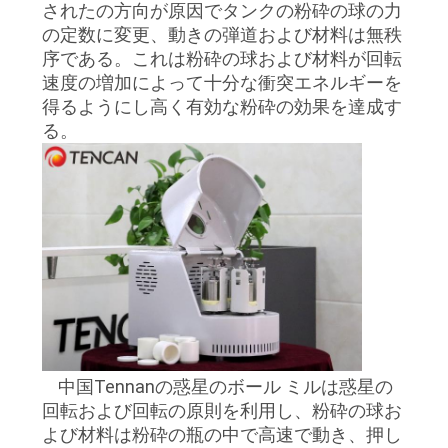
されたの方向が原因でタンクの粉砕の球の力
い
の定数に変更、動きの弾道および材料は無秩
序である。これは粉砕の球および材料が回転
速度の増加によって十分な衝突エネルギーを
ニ
得るようにし高く有効な粉砕の効果を達成す
る。
ュ
ー
ス
BLOG
引
中国Tennanの惑星のボール ミルは惑星の
用
回転および回転の原則を利用し、粉砕の球お
を
よび材料は粉砕の瓶の中で高速で動き、押し