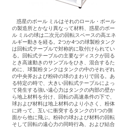
質
管
惑星のボール ミルはそれのロール・ボール
理
の製造所とかなり異なって材料、惑星のボー
ル ミルの球は二次元の回転スペースの高エネ
ルギー動きを経る。2つか4つの球製粉タンク
私
は回転式テーブルで対称的に取付けられてい
る。回転式テーブルの主要なディスクが回る
達
とき高速動きのサンプルをひき、混合するた
に
めに、球製粉タンクはタンクの中のそれぞれ
の中央斧および粉砕の球のまわりで回る。あ
連
る特定の時で、大きい回転式テーブルによっ
て発生する強い遠心力はタンクの内部の壁か
絡
ら地上材料を分け、回転の高速条件の下で、
し
球および材料は地上材料のより小さく、粉体
に終って、互いに衝突するタンクの1つの側
な
面から他に飛ぶ。粉砕の球および材料の回転
そして回転の遠心力の同時行為、および結合
さ