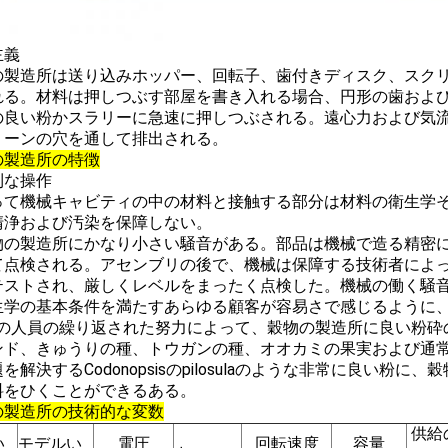
主義
の製造所は送り込みホッパー、回転子、歯付きディスク、スク
れる。材料は押しつぶす部屋を書き入れる場合、円形の歯およ
の良い粉かスラリーに急速に押しつぶされる。遠心力および気
リーンの穴を通して排出される。
の製造所の特徴
利な操作
 従って機械キャビティの中の材料と接触する部分は材料の衛生
清浄および汚染を保障しない。
 穀物の製造所にかなり小さい騒音がある。部品は機械で造る精
て点検される。アセンブリの後で、機械は保障する技術者によ
テストされ、厳しくレベルをまったく点検した。機械の働く騒
生学の基本条件を満たすあらゆる顧客が容易さで感じるように
& Dの人員の繰り返された努力によって、穀物の製造所に良い粉
ンド、きゅうりの種、トウガンの種、オオカミの果実および通
を解決するCodonopsisのpilosulaのような非常に良い
料をひくことができるある。
の製造所の技術的な変数
供給
い
モデルい
電圧
回転速度
容量