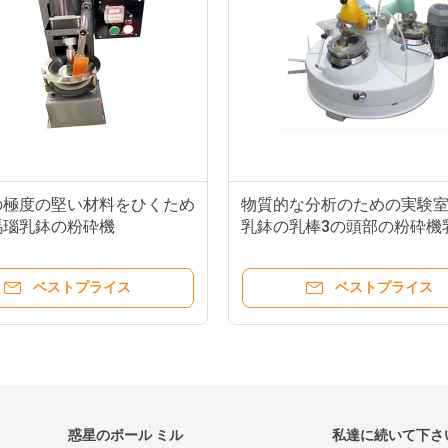
の極度の堅い材料をひくため
物質的な分析のための実験
瑪瑙乳鉢の粉砕機
乳鉢の乳棒3の頭部の粉砕機
乳棒ミラー
ベストプライス
ベストプライス
惑星のボール ミル
私達に続いて下さ