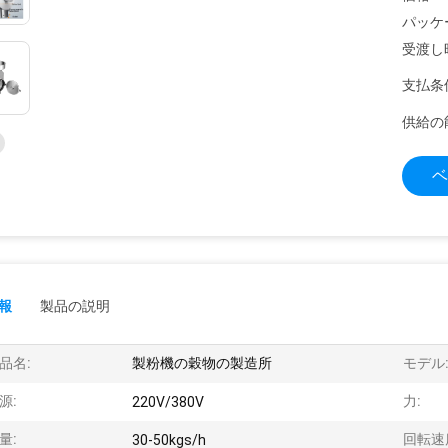
パッケ
受渡し
支払条
供給の
ベ
報
製品の説明
品名:
製粉機の穀物の製造所
モデル
源:
力:
220V/380V
量:
回転速
30-50kgs/h