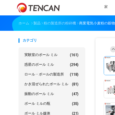
家
ホーム
製品
粉の製造所の粉砕機
商業電気小麦粉の穀物
カテゴリ
実験室のボール ミル
(161)
惑星のボール ミル
(294)
ロール・ボールの製造所
(118)
かき混ぜられたボール ミル
(81)
振動のボール ミル
(47)
ボール ミルの瓶
(35)
ボール ミル媒体
(21)