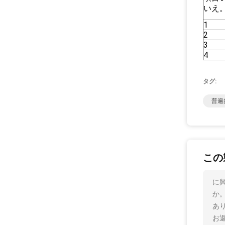
いえ
1
2
3
4
タグ:
普遍
この
に
か
あ
お