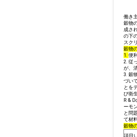
働き
穀物
成さ
の下
スク
穀物
1.
便
2.
が、
3.
づい
とを
び衛
R 
ーモ
と問題
て材
穀物
項目