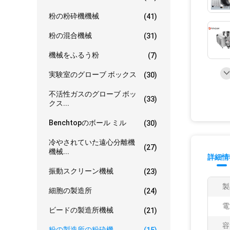
粉の粉砕機機械
(41)
粉の混合機械
(31)
機械をふるう粉
(7)
実験室のグローブ ボックス
(30)
不活性ガスのグローブ ボッ
(33)
クス...
Benchtopのボール ミル
(30)
冷やされていた遠心分離機
(27)
機械...
詳細情
振動スクリーン機械
(23)
製
細胞の製造所
(24)
電
ビードの製造所機械
(21)
容
粉の製造所の粉砕機