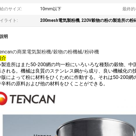
給のサイズ:
10mm以下
最終的
イライト:
200mesh電気製粉機
,
220V穀物の粉の製造所の粉
説明
encanの商業電気製粉機/穀物の粉機械/粉砕機
紹介
い製造所はまた50-200網の均一粉にいろいろな種類の穀物、
示される。機械は良質のステンレス鋼から成り、良い機械化の技
砕版によって粉に材料をひくために作動する。それは50-200
香辛料の原料および他の材料をひくことができる。