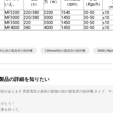
力（w）
。
いえ。
（v）
（rpm）
（Kgs/h）
（
MF2200
220/380
2200
1540
30-50
≤10
MF3000
220/380
3000
1450
30-50
≤10
MF3500
220
3500
1450
30-50
≤10
MF4000
380
4000
1450
30-50
≤10
的な粉の製造所の粉砕機
120mesh粉の製造所の粉砕機
3000のr
製品の詳細を知りたい
興味があります 商業電気小麦粉の穀物の粉の製造所の粉砕機 タイプ、
。
りがとう！
返事を待って。