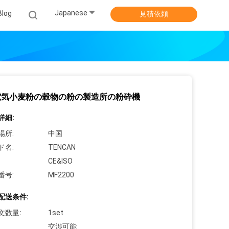
Japanese
Blog
見積依頼
電気小麦粉の穀物の粉の製造所の粉砕機
詳細:
場所:
中国
ド名:
TENCAN
CE&ISO
番号:
MF2200
配送条件:
文数量:
1set
交渉可能