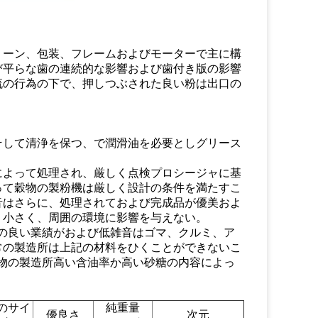
リーン、包装、フレームおよびモーターで主に構
び平らな歯の連続的な影響および歯付き版の影響
流の行為の下で、押しつぶされた良い粉は出口の
学そして清浄を保つ、で潤滑油を必要としグリース
密によって処理され、厳しく点検プロシージャに基
って穀物の製粉機は厳しく設計の条件を満たすこ
音はさらに、処理されておよび完成品が優美およ
、小さく、周囲の環境に影響を与えない。
砕の良い業績がおよび低雑音はゴマ、クルミ、ア
常の製造所は上記の材料をひくことができないこ
粉に、穀物の製造所高い含油率か高い砂糖の内容によっ
のサイ
純重量
優良さ
次元