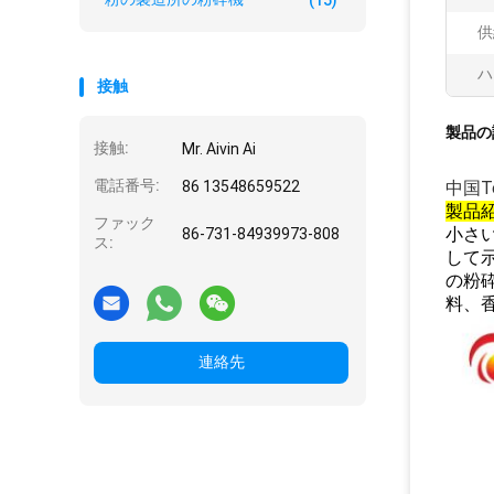
(15)
供
ハ
接触
製品の
接触:
Mr. Aivin Ai
電話番号:
86 13548659522
中国T
製品
ファック
小さ
86-731-84939973-808
ス:
して
の粉
料、
連絡先