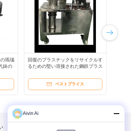
室の瑪瑙
回復のプラスチックをリサイクルす
プ
乳鉢の
るための堅い溶接された鋼鉄プラス
り
チックPulverizer機械
粉
ベストプライス
Aivin Ai
い
メールでお問い合わせ