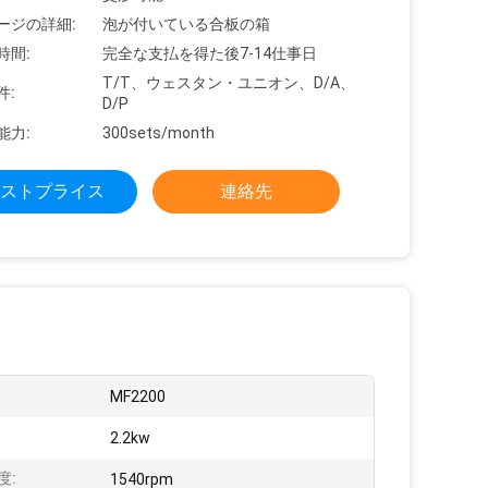
ージの詳細:
泡が付いている合板の箱
時間:
完全な支払を得た後7-14仕事日
T/T、ウェスタン・ユニオン、D/A、
件:
D/P
能力:
300sets/month
ストプライス
連絡先
:
MF2200
2.2kw
度:
1540rpm